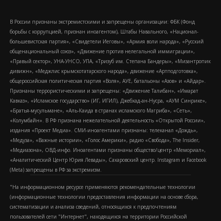
В России признаны экстремистскими и запрещены организации: ФБК (Фонд
борьбы с коррупцией, признан иноагентом), Штабы Навального, «Национал-
большевистская партия», «Свидетели Иеговы», «Армия воли народа», «Русский
общенациональный союз», «Движение против нелегальной иммиграции»,
«Правый сектор», УНА-УНСО, УПА, «Тризуб им. Степана Бандеры», «Мизантропик
дивижн», «Меджлис крымскотатарского народа», движение «Артподготовка»,
общероссийская политическая партия «Воля», АУЕ, батальоны «Азов» и «Айдар».
Признаны террористическими и запрещены: «Движение Талибан», «Имарат
Кавказ», «Исламское государство» (ИГ, ИГИЛ), Джебхад-ан-Нусра, «АУМ Синрике»,
«Братья-мусульмане», «Аль-Каида в странах исламского Магриба», «Сеть»,
«Колумбайн». В РФ признана нежелательной деятельность «Открытой России»,
издания «Проект Медиа». СМИ-иноагентами признаны: телеканал «Дождь»,
«Медуза», «Важные истории», «Голос Америки», радио «Свобода», The Insider,
«Медиазона», ОВД-инфо. Иноагентами признаны общество/центр «Мемориал»,
«Аналитический Центр Юрия Левады», Сахаровский центр. Instagram и Facebook
(Metа) запрещены в РФ за экстремизм.
"На информационном ресурсе применяются рекомендательные технологии
(информационные технологии предоставления информации на основе сбора,
систематизации и анализа сведений, относящихся к предпочтениям
пользователей сети "Интернет", находящихся на территории Российской