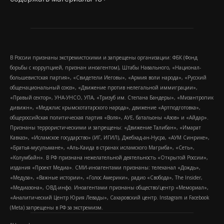
В России признаны экстремистскими и запрещены организации: ФБК (Фонд
борьбы с коррупцией, признан иноагентом), Штабы Навального, «Национал-
большевистская партия», «Свидетели Иеговы», «Армия воли народа», «Русский
общенациональный союз», «Движение против нелегальной иммиграции»,
«Правый сектор», УНА-УНСО, УПА, «Тризуб им. Степана Бандеры», «Мизантропик
дивижн», «Меджлис крымскотатарского народа», движение «Артподготовка»,
общероссийская политическая партия «Воля», АУЕ, батальоны «Азов» и «Айдар».
Признаны террористическими и запрещены: «Движение Талибан», «Имарат
Кавказ», «Исламское государство» (ИГ, ИГИЛ), Джебхад-ан-Нусра, «АУМ Синрике»,
«Братья-мусульмане», «Аль-Каида в странах исламского Магриба», «Сеть»,
«Колумбайн». В РФ признана нежелательной деятельность «Открытой России»,
издания «Проект Медиа». СМИ-иноагентами признаны: телеканал «Дождь»,
«Медуза», «Важные истории», «Голос Америки», радио «Свобода», The Insider,
«Медиазона», ОВД-инфо. Иноагентами признаны общество/центр «Мемориал»,
«Аналитический Центр Юрия Левады», Сахаровский центр. Instagram и Facebook
(Metа) запрещены в РФ за экстремизм.