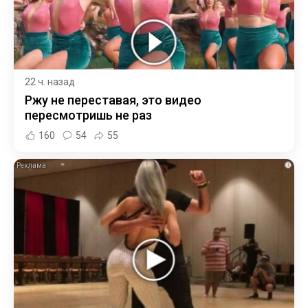
22 ч. назад
Ржу не переставая, это видео
пересмотришь не раз
160
54
55
i