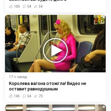
100
54
54
i
17 ч. назад
Королева вагона отожгла! Видео не
оставит равнодушным
145
54
73
i