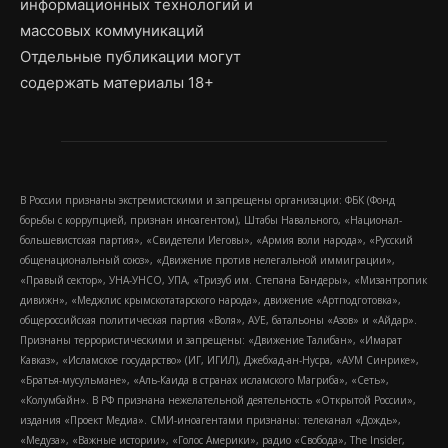
информационных технологий и
массовых коммуникаций
Отдельные публикации могут
содержать материалы 18+
В России признаны экстремистскими и запрещены организации: ФБК (Фонд
борьбы с коррупцией, признан иноагентом), Штабы Навального, «Национал-
большевистская партия», «Свидетели Иеговы», «Армия воли народа», «Русский
общенациональный союз», «Движение против нелегальной иммиграции»,
«Правый сектор», УНА-УНСО, УПА, «Тризуб им. Степана Бандеры», «Мизантропик
дивижн», «Меджлис крымскотатарского народа», движение «Артподготовка»,
общероссийская политическая партия «Воля», АУЕ, батальоны «Азов» и «Айдар».
Признаны террористическими и запрещены: «Движение Талибан», «Имарат
Кавказ», «Исламское государство» (ИГ, ИГИЛ), Джебхад-ан-Нусра, «АУМ Синрике»,
«Братья-мусульмане», «Аль-Каида в странах исламского Магриба», «Сеть»,
«Колумбайн». В РФ признана нежелательной деятельность «Открытой России»,
издания «Проект Медиа». СМИ-иноагентами признаны: телеканал «Дождь»,
«Медуза», «Важные истории», «Голос Америки», радио «Свобода», The Insider,