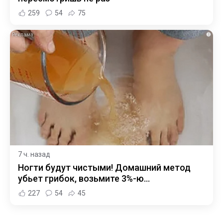
259
54
75
i
7 ч. назад
Ногти будут чистыми! Домашний метод
убьет грибок, возьмите 3%-ю…
227
54
45