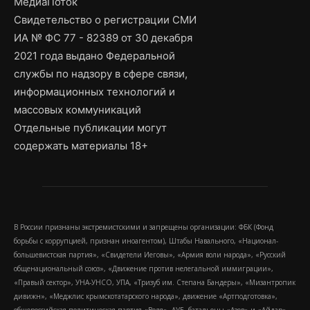
МедиаПоток
Свидетельство о регистрации СМИ
ИА № ФС 77 - 82389 от 30 декабря
2021 года выдано Федеральной
службы по надзору в сфере связи,
информационных технологий и
массовых коммуникаций
Отдельные публикации могут
содержать материалы 18+
В России признаны экстремистскими и запрещены организации: ФБК (Фонд
борьбы с коррупцией, признан иноагентом), Штабы Навального, «Национал-
большевистская партия», «Свидетели Иеговы», «Армия воли народа», «Русский
общенациональный союз», «Движение против нелегальной иммиграции»,
«Правый сектор», УНА-УНСО, УПА, «Тризуб им. Степана Бандеры», «Мизантропик
дивижн», «Меджлис крымскотатарского народа», движение «Артподготовка»,