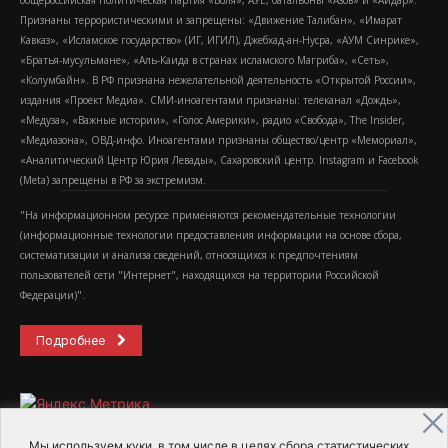
общероссийская политическая партия «Воля», АУЕ, батальоны «Азов» и «Айдар».
Признаны террористическими и запрещены: «Движение Талибан», «Имарат
Кавказ», «Исламское государство» (ИГ, ИГИЛ), Джебхад-ан-Нусра, «АУМ Синрике»,
«Братья-мусульмане», «Аль-Каида в странах исламского Магриба», «Сеть»,
«Колумбайн». В РФ признана нежелательной деятельность «Открытой России»,
издания «Проект Медиа». СМИ-иноагентами признаны: телеканал «Дождь»,
«Медуза», «Важные истории», «Голос Америки», радио «Свобода», The Insider,
«Медиазона», ОВД-инфо. Иноагентами признаны общество/центр «Мемориал»,
«Аналитический Центр Юрия Левады», Сахаровский центр. Instagram и Facebook
(Metа) запрещены в РФ за экстремизм.
"На информационном ресурсе применяются рекомендательные технологии
(информационные технологии предоставления информации на основе сбора,
систематизации и анализа сведений, относящихся к предпочтениям
пользователей сети "Интернет", находящихся на территории Российской
Федерации)".
Подробнее
Мы используем куки, в том числе в целях сбора статистических