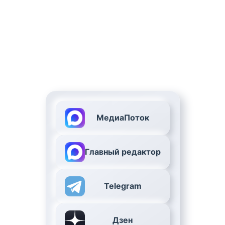
МедиаПоток
Главный редактор
Telegram
Дзен