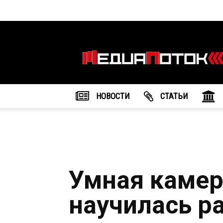
Информационное
агентство
"МедиаПоток"
НОВОСТИ
CТАТЬИ
Умная камер
научилась р