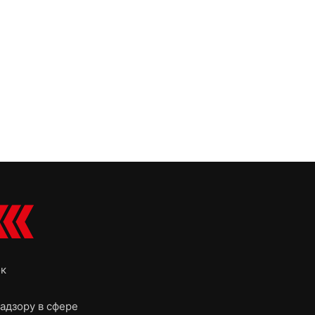
ок
адзору в сфере