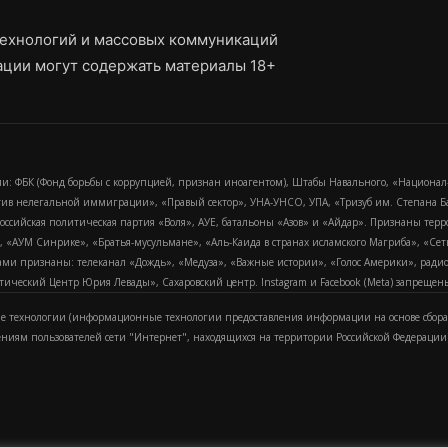
ехнологий и массовых коммуникаций
ции могут содержать материалы 18+
и: ФБК (Фонд борьбы с коррупцией, признан иноагентом), Штабы Навального, «Национал
тив нелегальной иммиграции», «Правый сектор», УНА-УНСО, УПА, «Тризуб им. Степана
российская политическая партия «Воля», АУЕ, батальоны «Азов» и «Айдар». Признаны т
сра, «АУМ Синрике», «Братья-мусульмане», «Аль-Каида в странах исламского Магриба», «С
и признаны: телеканал «Дождь», «Медуза», «Важные истории», «Голос Америки», радио «
еский Центр Юрия Левады», Сахаровский центр. Instagram и Facebook (Metа) запрещены 
 технологии (информационные технологии предоставления информации на основе сбора
ениям пользователей сети "Интернет", находящихся на территории Российской Федерации)