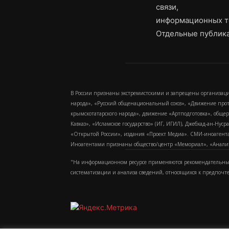
связи,
информационных т
Отдельные публика
В России признаны экстремистскими и запрещены организаци
народа», «Русский общенациональный союз», «Движение про
крымскотатарского народа», движение «Артподготовка», обще
Кавказ», «Исламское государство» (ИГ, ИГИЛ), Джебхад-ан-Ну
«Открытой России», издания «Проект Медиа». СМИ-иноагентам
Иноагентами признаны общество/центр «Мемориал», «Аналитич
"На информационном ресурсе применяются рекомендательные
систематизации и анализа сведений, относящихся к предпочт