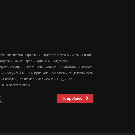
-большевистская партия», «Свидетели Иеговы», «Армия воли
 Бандеры», «Мизантропик дивижн», «Меджлис
еррористическими и запрещены: «Движение Талибан», «Имарат
еть», «Колумбайн». В РФ признана нежелательной деятельность
Свобода», The Insider, «Медиазона», ОВД-инфо.
в РФ за экстремизм.
,
Подробнее
".