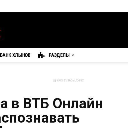
БАНК ХЛЫНОВ
РАЗДЕЛЫ
ERID:
2VSb5yLXHNZ
а в ВТБ Онлайн
аспознавать