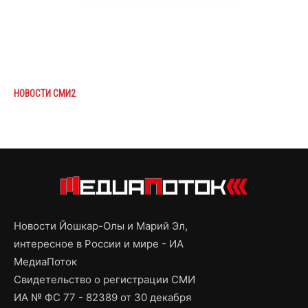
НОВОСТИ СМИ2
Новости Йошкар-Олы и Марий Эл,
интересное в России и мире - ИА
МедиаПоток
Свидетельство о регистрации СМИ
ИА № ФС 77 - 82389 от 30 декабря