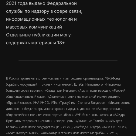
2021 года выдано Федеральной
службы по надзору в сфере связи,
информационных технологий и
массовых коммуникаций
Отдельные публикации могут
содержать материалы 18+
В России признаны экстремистскими и запрещены организации: ФБК (Фонд
борьбы с коррупцией, признан иноагентом), Штабы Навального, «Национал-
большевистская партия», «Свидетели Иеговы», «Армия воли народа», «Русский
общенациональный союз», «Движение против нелегальной иммиграции»,
«Правый сектор», УНА-УНСО, УПА, «Тризуб им. Степана Бандеры», «Мизантропик
дивижн», «Меджлис крымскотатарского народа», движение «Артподготовка»,
общероссийская политическая партия «Воля», АУЕ, батальоны «Азов» и «Айдар».
Признаны террористическими и запрещены: «Движение Талибан», «Имарат
Кавказ», «Исламское государство» (ИГ, ИГИЛ), Джебхад-ан-Нусра, «АУМ Синрике»,
«Братья-мусульмане», «Аль-Каида в странах исламского Магриба», «Сеть»,