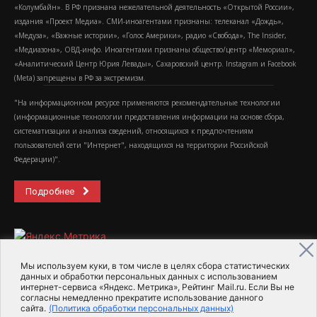
«Колумбайн». В РФ признана нежелательной деятельность «Открытой России»,
издания «Проект Медиа». СМИ-иноагентами признаны: телеканал «Дождь»,
«Медуза», «Важные истории», «Голос Америки», радио «Свобода», The Insider,
«Медиазона», ОВД-инфо. Иноагентами признаны общество/центр «Мемориал»,
«Аналитический Центр Юрия Левады», Сахаровский центр. Instagram и Facebook
(Metа) запрещены в РФ за экстремизм.
"На информационном ресурсе применяются рекомендательные технологии
(информационные технологии предоставления информации на основе сбора,
систематизации и анализа сведений, относящихся к предпочтениям
пользователей сети "Интернет", находящихся на территории Российской
Федерации)".
Подробнее
Мы используем куки, в том числе в целях сбора статистических
данных и обработки персональных данных с использованием
интернет-сервиса «Яндекс. Метрика», Рейтинг Mail.ru. Если Вы не
2015-2026- Информационное агентство МедиаПоток
согласны немедленно прекратите использование данного
сайта.
(Политика обработки персональных данных)