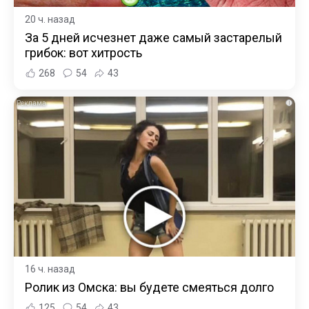
20 ч. назад
За 5 дней исчезнет даже самый застарелый
грибок: вот хитрость
268
54
43
i
16 ч. назад
Ролик из Омска: вы будете смеяться долго
125
54
43