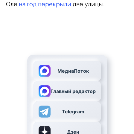
Оле
на год перекрыли
две улицы.
МедиаПоток
Главный редактор
Telegram
Дзен