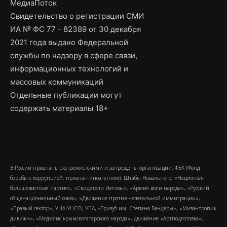
МедиаПоток
Свидетельство о регистрации СМИ
ИА № ФС 77 - 82389 от 30 декабря
2021 года выдано Федеральной
службы по надзору в сфере связи,
информационных технологий и
массовых коммуникаций
Отдельные публикации могут
содержать материалы 18+
В России признаны экстремистскими и запрещены организации: ФБК (Фонд
борьбы с коррупцией, признан иноагентом), Штабы Навального, «Национал-
большевистская партия», «Свидетели Иеговы», «Армия воли народа», «Русский
общенациональный союз», «Движение против нелегальной иммиграции»,
«Правый сектор», УНА-УНСО, УПА, «Тризуб им. Степана Бандеры», «Мизантропик
дивижн», «Меджлис крымскотатарского народа», движение «Артподготовка»,