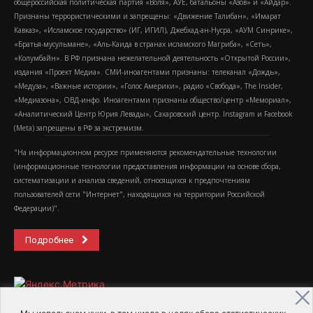
общероссийская политическая партия «Воля», АУЕ, батальоны «Азов» и «Айдар».
Признаны террористическими и запрещены: «Движение Талибан», «Имарат
Кавказ», «Исламское государство» (ИГ, ИГИЛ), Джебхад-ан-Нусра, «АУМ Синрике»,
«Братья-мусульмане», «Аль-Каида в странах исламского Магриба», «Сеть»,
«Колумбайн». В РФ признана нежелательной деятельность «Открытой России»,
издания «Проект Медиа». СМИ-иноагентами признаны: телеканал «Дождь»,
«Медуза», «Важные истории», «Голос Америки», радио «Свобода», The Insider,
«Медиазона», ОВД-инфо. Иноагентами признаны общество/центр «Мемориал»,
«Аналитический Центр Юрия Левады», Сахаровский центр. Instagram и Facebook
(Metа) запрещены в РФ за экстремизм.
"На информационном ресурсе применяются рекомендательные технологии
(информационные технологии предоставления информации на основе сбора,
систематизации и анализа сведений, относящихся к предпочтениям
пользователей сети "Интернет", находящихся на территории Российской
Федерации)".
Подробнее