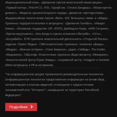
общенациональный союз», «Движение против нелегальной иммиграции»,
«Правый сектор», УНА-УНСО, УПА, «Тризуб им. Степана Бандеры», «Мизантропик
дивижн», «Меджлис крымскотатарского народа», движение «Артподготовка»,
общероссийская политическая партия «Воля», АУЕ, батальоны «Азов» и «Айдар».
Признаны террористическими и запрещены: «Движение Талибан», «Имарат
Кавказ», «Исламское государство» (ИГ, ИГИЛ), Джебхад-ан-Нусра, «АУМ Синрике»,
«Братья-мусульмане», «Аль-Каида в странах исламского Магриба», «Сеть»,
«Колумбайн». В РФ признана нежелательной деятельность «Открытой России»,
издания «Проект Медиа». СМИ-иноагентами признаны: телеканал «Дождь»,
«Медуза», «Важные истории», «Голос Америки», радио «Свобода», The Insider,
«Медиазона», ОВД-инфо. Иноагентами признаны общество/центр «Мемориал»,
«Аналитический Центр Юрия Левады», Сахаровский центр. Instagram и Facebook
(Metа) запрещены в РФ за экстремизм.
"На информационном ресурсе применяются рекомендательные технологии
(информационные технологии предоставления информации на основе сбора,
систематизации и анализа сведений, относящихся к предпочтениям
пользователей сети "Интернет", находящихся на территории Российской
Федерации)".
Подробнее