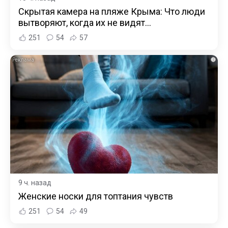
Скрытая камера на пляже Крыма: Что люди
вытворяют, когда их не видят...
251
54
57
i
9 ч. назад
Женские носки для топтания чувств
251
54
49