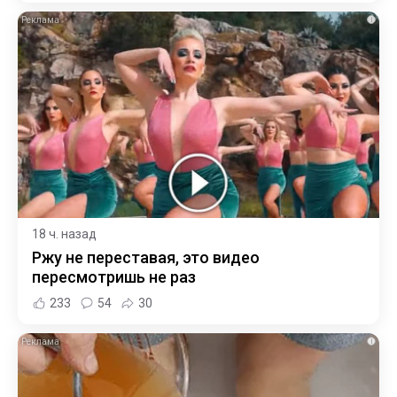
i
18 ч. назад
Ржу не переставая, это видео
пересмотришь не раз
233
54
30
i