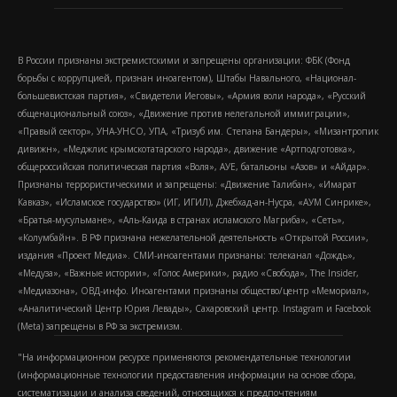
В России признаны экстремистскими и запрещены организации: ФБК (Фонд
борьбы с коррупцией, признан иноагентом), Штабы Навального, «Национал-
большевистская партия», «Свидетели Иеговы», «Армия воли народа», «Русский
общенациональный союз», «Движение против нелегальной иммиграции»,
«Правый сектор», УНА-УНСО, УПА, «Тризуб им. Степана Бандеры», «Мизантропик
дивижн», «Меджлис крымскотатарского народа», движение «Артподготовка»,
общероссийская политическая партия «Воля», АУЕ, батальоны «Азов» и «Айдар».
Признаны террористическими и запрещены: «Движение Талибан», «Имарат
Кавказ», «Исламское государство» (ИГ, ИГИЛ), Джебхад-ан-Нусра, «АУМ Синрике»,
«Братья-мусульмане», «Аль-Каида в странах исламского Магриба», «Сеть»,
«Колумбайн». В РФ признана нежелательной деятельность «Открытой России»,
издания «Проект Медиа». СМИ-иноагентами признаны: телеканал «Дождь»,
«Медуза», «Важные истории», «Голос Америки», радио «Свобода», The Insider,
«Медиазона», ОВД-инфо. Иноагентами признаны общество/центр «Мемориал»,
«Аналитический Центр Юрия Левады», Сахаровский центр. Instagram и Facebook
(Metа) запрещены в РФ за экстремизм.
"На информационном ресурсе применяются рекомендательные технологии
(информационные технологии предоставления информации на основе сбора,
систематизации и анализа сведений, относящихся к предпочтениям