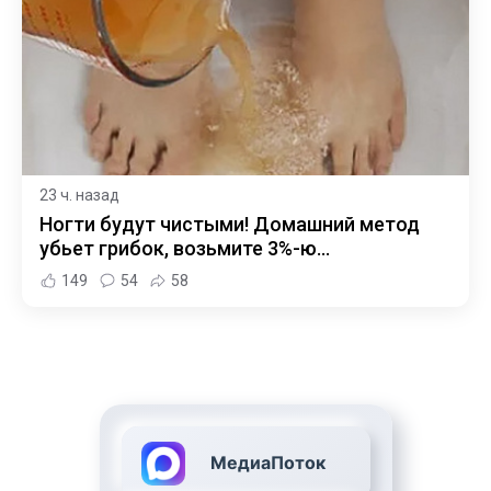
23 ч. назад
Ногти будут чистыми! Домашний метод
убьет грибок, возьмите 3%-ю…
149
54
58
МедиаПоток