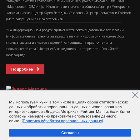
«Медуза», «Важные истории», «Голос Америки», радио «Свобода», The Insider,
«Медиазона», ОВД-инфо. Иноагентами признаны общество/центр «Мемориал»,
«Аналитический Центр Юрия Левады», Сахаровский центр. Instagram и Facebook
(Metа) запрещены в РФ за экстремизм.
"На информационном ресурсе применяются рекомендательные технологии
(информационные технологии предоставления информации на основе сбора,
систематизации и анализа сведений, относящихся к предпочтениям
пользователей сети "Интернет", находящихся на территории Российской
Федерации)".
Подробнее
Мы используем куки, в том числе в целях сбора статистических
данных и обработки персональных данных с использованием
интернет-сервиса «Яндекс. Метрика», Рейтинг Mail.ru. Если Вы не
2015-2026- Информационное агентство МедиаПоток
согласны немедленно прекратите использование данного
сайта.
(Политика обработки персональных данных)
Для справки
Об издании
Пользовательское соглашение
Согласен
Политика обработки персональных данных