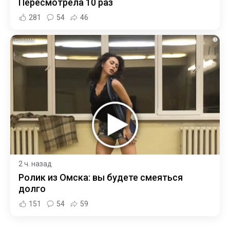
Пересмотрела 10 раз
281
54
46
i
2 ч. назад
Ролик из Омска: вы будете смеяться
долго
151
54
59