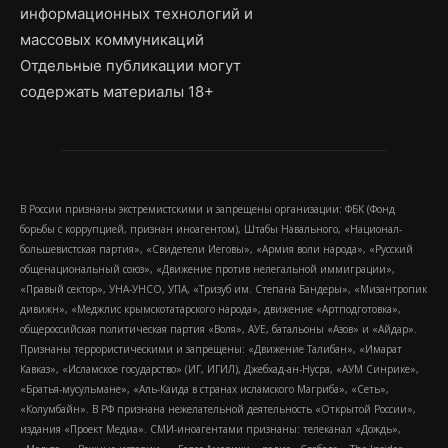
информационных технологий и
массовых коммуникаций
Отдельные публикации могут
содержать материалы 18+
В России признаны экстремистскими и запрещены организации: ФБК (Фонд
борьбы с коррупцией, признан иноагентом), Штабы Навального, «Национал-
большевистская партия», «Свидетели Иеговы», «Армия воли народа», «Русский
общенациональный союз», «Движение против нелегальной иммиграции»,
«Правый сектор», УНА-УНСО, УПА, «Тризуб им. Степана Бандеры», «Мизантропик
дивижн», «Меджлис крымскотатарского народа», движение «Артподготовка»,
общероссийская политическая партия «Воля», АУЕ, батальоны «Азов» и «Айдар».
Признаны террористическими и запрещены: «Движение Талибан», «Имарат
Кавказ», «Исламское государство» (ИГ, ИГИЛ), Джебхад-ан-Нусра, «АУМ Синрике»,
«Братья-мусульмане», «Аль-Каида в странах исламского Магриба», «Сеть»,
«Колумбайн». В РФ признана нежелательной деятельность «Открытой России»,
издания «Проект Медиа». СМИ-иноагентами признаны: телеканал «Дождь»,