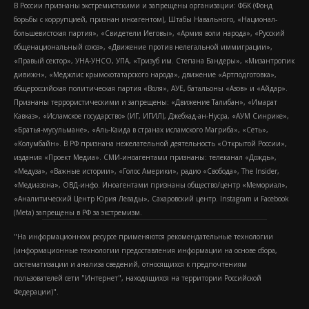
В России признаны экстремистскими и запрещены организации: ФБК (Фонд
борьбы с коррупцией, признан иноагентом), Штабы Навального, «Национал-
большевистская партия», «Свидетели Иеговы», «Армия воли народа», «Русский
общенациональный союз», «Движение против нелегальной иммиграции»,
«Правый сектор», УНА-УНСО, УПА, «Тризуб им. Степана Бандеры», «Мизантропик
дивижн», «Меджлис крымскотатарского народа», движение «Артподготовка»,
общероссийская политическая партия «Воля», АУЕ, батальоны «Азов» и «Айдар».
Признаны террористическими и запрещены: «Движение Талибан», «Имарат
Кавказ», «Исламское государство» (ИГ, ИГИЛ), Джебхад-ан-Нусра, «АУМ Синрике»,
«Братья-мусульмане», «Аль-Каида в странах исламского Магриба», «Сеть»,
«Колумбайн». В РФ признана нежелательной деятельность «Открытой России»,
издания «Проект Медиа». СМИ-иноагентами признаны: телеканал «Дождь»,
«Медуза», «Важные истории», «Голос Америки», радио «Свобода», The Insider,
«Медиазона», ОВД-инфо. Иноагентами признаны общество/центр «Мемориал»,
«Аналитический Центр Юрия Левады», Сахаровский центр. Instagram и Facebook
(Metа) запрещены в РФ за экстремизм.
"На информационном ресурсе применяются рекомендательные технологии
(информационные технологии предоставления информации на основе сбора,
систематизации и анализа сведений, относящихся к предпочтениям
пользователей сети "Интернет", находящихся на территории Российской
Федерации)".