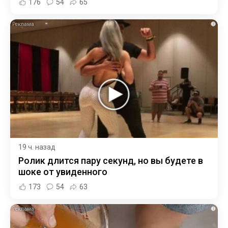
176
54
65
i
19 ч. назад
Ролик длится пару секунд, но вы будете в
шоке от увиденного
173
54
63
i