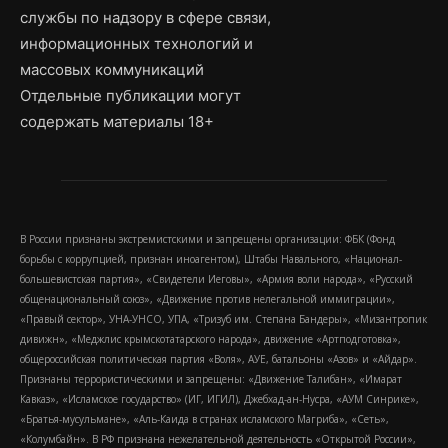
службы по надзору в сфере связи,
информационных технологий и
массовых коммуникаций
Отдельные публикации могут
содержать материалы 18+
В России признаны экстремистскими и запрещены организации: ФБК (Фонд
борьбы с коррупцией, признан иноагентом), Штабы Навального, «Национал-
большевистская партия», «Свидетели Иеговы», «Армия воли народа», «Русский
общенациональный союз», «Движение против нелегальной иммиграции»,
«Правый сектор», УНА-УНСО, УПА, «Тризуб им. Степана Бандеры», «Мизантропик
дивижн», «Меджлис крымскотатарского народа», движение «Артподготовка»,
общероссийская политическая партия «Воля», АУЕ, батальоны «Азов» и «Айдар».
Признаны террористическими и запрещены: «Движение Талибан», «Имарат
Кавказ», «Исламское государство» (ИГ, ИГИЛ), Джебхад-ан-Нусра, «АУМ Синрике»,
«Братья-мусульмане», «Аль-Каида в странах исламского Магриба», «Сеть»,
«Колумбайн». В РФ признана нежелательной деятельность «Открытой России»,