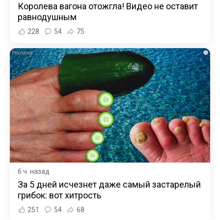
Королева вагона отожгла! Видео не оставит
равнодушным
228
54
75
i
6 ч. назад
За 5 дней исчезнет даже самый застарелый
грибок: вот хитрость
251
54
68