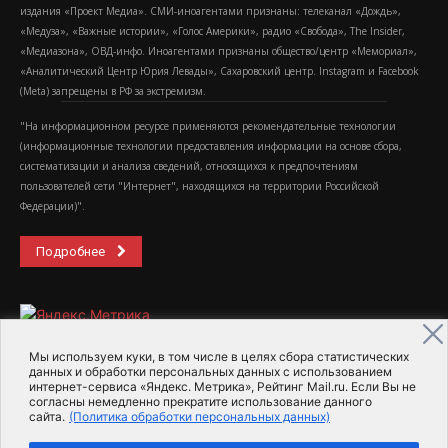
издания «Проект Медиа». СМИ-иноагентами признаны: телеканал «Дождь»,
«Медуза», «Важные истории», «Голос Америки», радио «Свобода», The Insider,
«Медиазона», ОВД-инфо. Иноагентами признаны общество/центр «Мемориал»,
«Аналитический Центр Юрия Левады», Сахаровский центр. Instagram и Facebook
(Metа) запрещены в РФ за экстремизм.
"На информационном ресурсе применяются рекомендательные технологии
(информационные технологии предоставления информации на основе сбора,
систематизации и анализа сведений, относящихся к предпочтениям
пользователей сети "Интернет", находящихся на территории Российской
Федерации)".
Подробнее
Мы используем куки, в том числе в целях сбора статистических
данных и обработки персональных данных с использованием
интернет-сервиса «Яндекс. Метрика», Рейтинг Mail.ru. Если Вы не
2015-2026- Информационное агентство МедиаПоток
согласны немедленно прекратите использование данного
сайта.
(Политика обработки персональных данных)
Для справки
Об издании
Пользовательское соглашение