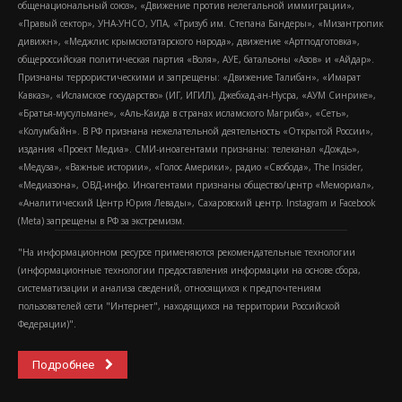
общенациональный союз», «Движение против нелегальной иммиграции»,
«Правый сектор», УНА-УНСО, УПА, «Тризуб им. Степана Бандеры», «Мизантропик
дивижн», «Меджлис крымскотатарского народа», движение «Артподготовка»,
общероссийская политическая партия «Воля», АУЕ, батальоны «Азов» и «Айдар».
Признаны террористическими и запрещены: «Движение Талибан», «Имарат
Кавказ», «Исламское государство» (ИГ, ИГИЛ), Джебхад-ан-Нусра, «АУМ Синрике»,
«Братья-мусульмане», «Аль-Каида в странах исламского Магриба», «Сеть»,
«Колумбайн». В РФ признана нежелательной деятельность «Открытой России»,
издания «Проект Медиа». СМИ-иноагентами признаны: телеканал «Дождь»,
«Медуза», «Важные истории», «Голос Америки», радио «Свобода», The Insider,
«Медиазона», ОВД-инфо. Иноагентами признаны общество/центр «Мемориал»,
«Аналитический Центр Юрия Левады», Сахаровский центр. Instagram и Facebook
(Metа) запрещены в РФ за экстремизм.
"На информационном ресурсе применяются рекомендательные технологии
(информационные технологии предоставления информации на основе сбора,
систематизации и анализа сведений, относящихся к предпочтениям
пользователей сети "Интернет", находящихся на территории Российской
Федерации)".
Подробнее