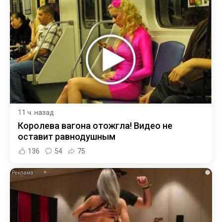
11 ч. назад
Королева вагона отожгла! Видео не
оставит равнодушным
136
54
75
i