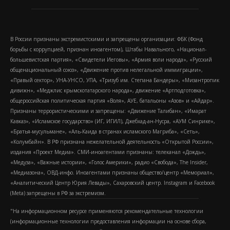
В России признаны экстремистскими и запрещены организации: ФБК (Фонд
борьбы с коррупцией, признан иноагентом), Штабы Навального, «Национал-
большевистская партия», «Свидетели Иеговы», «Армия воли народа», «Русский
общенациональный союз», «Движение против нелегальной иммиграции»,
«Правый сектор», УНА-УНСО, УПА, «Тризуб им. Степана Бандеры», «Мизантропик
дивижн», «Меджлис крымскотатарского народа», движение «Артподготовка»,
общероссийская политическая партия «Воля», АУЕ, батальоны «Азов» и «Айдар».
Признаны террористическими и запрещены: «Движение Талибан», «Имарат
Кавказ», «Исламское государство» (ИГ, ИГИЛ), Джебхад-ан-Нусра, «АУМ Синрике»,
«Братья-мусульмане», «Аль-Каида в странах исламского Магриба», «Сеть»,
«Колумбайн». В РФ признана нежелательной деятельность «Открытой России»,
издания «Проект Медиа». СМИ-иноагентами признаны: телеканал «Дождь»,
«Медуза», «Важные истории», «Голос Америки», радио «Свобода», The Insider,
«Медиазона», ОВД-инфо. Иноагентами признаны общество/центр «Мемориал»,
«Аналитический Центр Юрия Левады», Сахаровский центр. Instagram и Facebook
(Metа) запрещены в РФ за экстремизм.
"На информационном ресурсе применяются рекомендательные технологии
(информационные технологии предоставления информации на основе сбора,