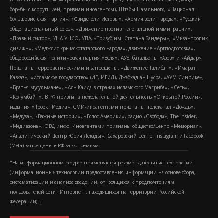
борьбы с коррупцией, признан иноагентом), Штабы Навального, «Национал-
большевистская партия», «Свидетели Иеговы», «Армия воли народа», «Русский
общенациональный союз», «Движение против нелегальной иммиграции»,
«Правый сектор», УНА-УНСО, УПА, «Тризуб им. Степана Бандеры», «Мизантропик
дивижн», «Меджлис крымскотатарского народа», движение «Артподготовка»,
общероссийская политическая партия «Воля», АУЕ, батальоны «Азов» и «Айдар».
Признаны террористическими и запрещены: «Движение Талибан», «Имарат
Кавказ», «Исламское государство» (ИГ, ИГИЛ), Джебхад-ан-Нусра, «АУМ Синрике»,
«Братья-мусульмане», «Аль-Каида в странах исламского Магриба», «Сеть»,
«Колумбайн». В РФ признана нежелательной деятельность «Открытой России»,
издания «Проект Медиа». СМИ-иноагентами признаны: телеканал «Дождь»,
«Медуза», «Важные истории», «Голос Америки», радио «Свобода», The Insider,
«Медиазона», ОВД-инфо. Иноагентами признаны общество/центр «Мемориал»,
«Аналитический Центр Юрия Левады», Сахаровский центр. Instagram и Facebook
(Metа) запрещены в РФ за экстремизм.
"На информационном ресурсе применяются рекомендательные технологии
(информационные технологии предоставления информации на основе сбора,
систематизации и анализа сведений, относящихся к предпочтениям
пользователей сети "Интернет", находящихся на территории Российской
Федерации)".