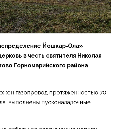
распределение Йошкар-Ола»
ерковь в честь святителя Николая
тово Горномарийского района
ложен газопровод протяженностью 70
тла, выполнены пусконаладочные