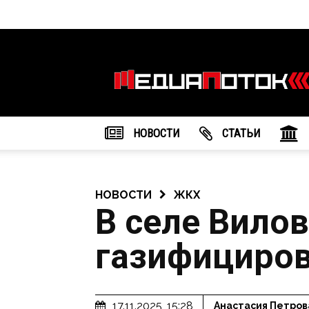
Информационное
агентство
"МедиаПоток"
НОВОСТИ
CТАТЬИ
НОВОСТИ
ЖКХ
В селе Вило
газифициров
17.11.2025, 15:28
Анастасия Петров