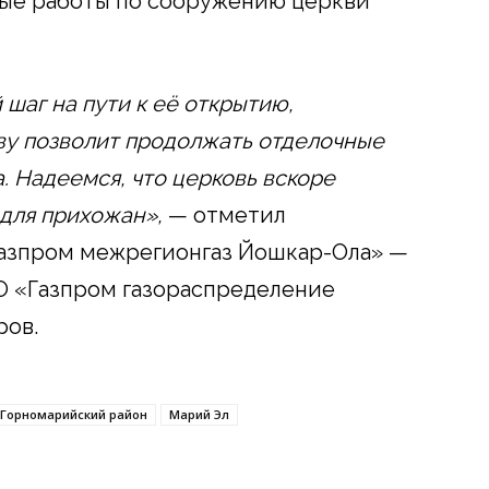
ые работы по сооружению церкви
шаг на пути к её открытию,
ву позволит продолжать отделочные
. Надеемся, что церковь вскоре
для прихожан»,
— отметил
азпром межрегионгаз Йошкар-Ола» —
 «Газпром газораспределение
ров.
Горномарийский район
Марий Эл