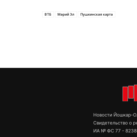
ВТБ
Марий Эл
Пушкинская карта
Новости Йошкар-Ол
Свидетельство о 
ИА № ФС 77 - 8238