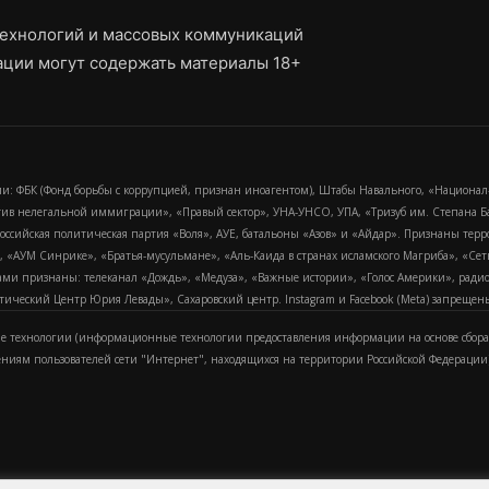
ехнологий и массовых коммуникаций
ции могут содержать материалы 18+
и: ФБК (Фонд борьбы с коррупцией, признан иноагентом), Штабы Навального, «Национал
тив нелегальной иммиграции», «Правый сектор», УНА-УНСО, УПА, «Тризуб им. Степана
российская политическая партия «Воля», АУЕ, батальоны «Азов» и «Айдар». Признаны т
сра, «АУМ Синрике», «Братья-мусульмане», «Аль-Каида в странах исламского Магриба», «С
и признаны: телеканал «Дождь», «Медуза», «Важные истории», «Голос Америки», радио «
еский Центр Юрия Левады», Сахаровский центр. Instagram и Facebook (Metа) запрещены 
 технологии (информационные технологии предоставления информации на основе сбора
ениям пользователей сети "Интернет", находящихся на территории Российской Федерации)