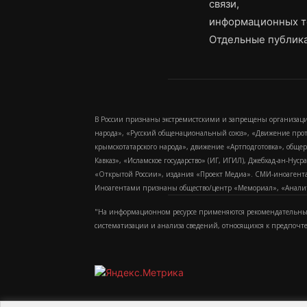
связи,
информационных т
Отдельные публика
В России признаны экстремистскими и запрещены организаци
народа», «Русский общенациональный союз», «Движение про
крымскотатарского народа», движение «Артподготовка», обще
Кавказ», «Исламское государство» (ИГ, ИГИЛ), Джебхад-ан-Ну
«Открытой России», издания «Проект Медиа». СМИ-иноагентам
Иноагентами признаны общество/центр «Мемориал», «Аналитич
"На информационном ресурсе применяются рекомендательные
систематизации и анализа сведений, относящихся к предпочт