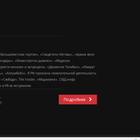
-большевистская партия», «Свидетели Иеговы», «Армия воли
 Бандеры», «Мизантропик дивижн», «Меджлис
еррористическими и запрещены: «Движение Талибан», «Имарат
еть», «Колумбайн». В РФ признана нежелательной деятельность
Свобода», The Insider, «Медиазона», ОВД-инфо.
в РФ за экстремизм.
,
Подробнее
".