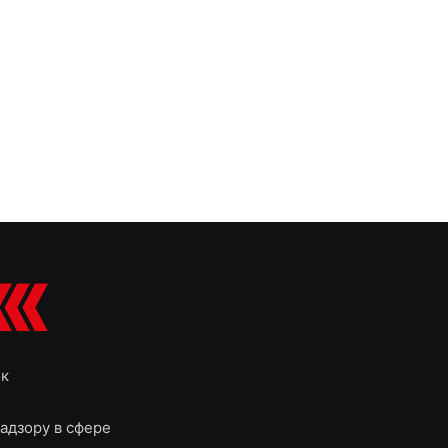
ок
адзору в сфере