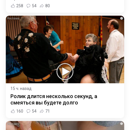
258
54
80
i
15 ч. назад
Ролик длится несколько секунд, а
смеяться вы будете долго
160
54
71
i