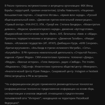
В России признаны экстремистскими и запрещены организации: ФБК (Фонд
борьбы с коррупцией, признан иноагентом), Штабы Навального, «Национал-
большевистская партия», «Свидетели Иеговы», «Армия воли народа», «Русский
общенациональный союз», «Движение против нелегальной иммиграции»,
«Правый сектор», УНА-УНСО, УПА, «Тризуб им. Степана Бандеры», «Мизантропик
дивижн», «Меджлис крымскотатарского народа», движение «Артподготовка»,
общероссийская политическая партия «Воля», АУЕ, батальоны «Азов» и «Айдар».
Признаны террористическими и запрещены: «Движение Талибан», «Имарат
Кавказ», «Исламское государство» (ИГ, ИГИЛ), Джебхад-ан-Нусра, «АУМ Синрике»,
«Братья-мусульмане», «Аль-Каида в странах исламского Магриба», «Сеть»,
«Колумбайн». В РФ признана нежелательной деятельность «Открытой России»,
издания «Проект Медиа». СМИ-иноагентами признаны: телеканал «Дождь»,
«Медуза», «Важные истории», «Голос Америки», радио «Свобода», The Insider,
«Медиазона», ОВД-инфо. Иноагентами признаны общество/центр «Мемориал»,
«Аналитический Центр Юрия Левады», Сахаровский центр. Instagram и Facebook
(Metа) запрещены в РФ за экстремизм.
"На информационном ресурсе применяются рекомендательные технологии
(информационные технологии предоставления информации на основе сбора,
систематизации и анализа сведений, относящихся к предпочтениям
пользователей сети "Интернет", находящихся на территории Российской
Федерации)".