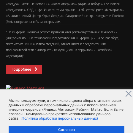
«Медуза», «Важные истории», «Голос Америки», радио «Свобода», The Insider,
«Медиазона», ОВД-инфо. Иноагентами признаны общество/центр «Мемориал»,
«Аналитический Центр Юрия Левады», Сахаровский центр. Instagram и Facebook
(Metа) запрещены в РФ за экстремизм.
"На информационном ресурсе применяются рекомендательные технологии
(информационные технологии предоставления информации на основе сбора,
систематизации и анализа сведений, относящихся к предпочтениям
пользователей сети "Интернет", находящихся на территории Российской
Федерации)".
Подробнее
Мы используем куки, в том числе в целях сбора статистических
данных и обработки персональных данных с использованием
интернет-сервиса «Яндекс. Метрика», Рейтинг Mail.ru. Если Вы не
2015-2026- Информационное агентство МедиаПоток
согласны немедленно прекратите использование данного
сайта.
(Политика обработки персональных данных)
Для справки
Об издании
Пользовательское соглашение
Согласен
Политика обработки персональных данных