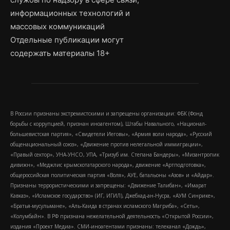
информационных технологий и
массовых коммуникаций
Отдельные публикации могут
содержать материалы 18+
В России признаны экстремистскими и запрещены организации: ФБК (Фонд
борьбы с коррупцией, признан иноагентом), Штабы Навального, «Национал-
большевистская партия», «Свидетели Иеговы», «Армия воли народа», «Русский
общенациональный союз», «Движение против нелегальной иммиграции»,
«Правый сектор», УНА-УНСО, УПА, «Тризуб им. Степана Бандеры», «Мизантропик
дивижн», «Меджлис крымскотатарского народа», движение «Артподготовка»,
общероссийская политическая партия «Воля», АУЕ, батальоны «Азов» и «Айдар».
Признаны террористическими и запрещены: «Движение Талибан», «Имарат
Кавказ», «Исламское государство» (ИГ, ИГИЛ), Джебхад-ан-Нусра, «АУМ Синрике»,
«Братья-мусульмане», «Аль-Каида в странах исламского Магриба», «Сеть»,
«Колумбайн». В РФ признана нежелательной деятельность «Открытой России»,
издания «Проект Медиа». СМИ-иноагентами признаны: телеканал «Дождь»,