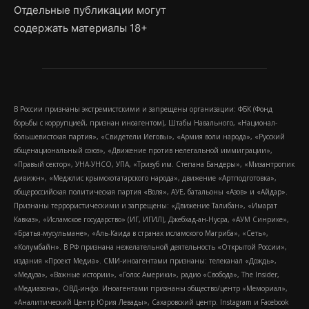
Отдельные публикации могут
содержать материалы 18+
В России признаны экстремистскими и запрещены организации: ФБК (Фонд
борьбы с коррупцией, признан иноагентом), Штабы Навального, «Национал-
большевистская партия», «Свидетели Иеговы», «Армия воли народа», «Русский
общенациональный союз», «Движение против нелегальной иммиграции»,
«Правый сектор», УНА-УНСО, УПА, «Тризуб им. Степана Бандеры», «Мизантропик
дивижн», «Меджлис крымскотатарского народа», движение «Артподготовка»,
общероссийская политическая партия «Воля», АУЕ, батальоны «Азов» и «Айдар».
Признаны террористическими и запрещены: «Движение Талибан», «Имарат
Кавказ», «Исламское государство» (ИГ, ИГИЛ), Джебхад-ан-Нусра, «АУМ Синрике»,
«Братья-мусульмане», «Аль-Каида в странах исламского Магриба», «Сеть»,
«Колумбайн». В РФ признана нежелательной деятельность «Открытой России»,
издания «Проект Медиа». СМИ-иноагентами признаны: телеканал «Дождь»,
«Медуза», «Важные истории», «Голос Америки», радио «Свобода», The Insider,
«Медиазона», ОВД-инфо. Иноагентами признаны общество/центр «Мемориал»,
«Аналитический Центр Юрия Левады», Сахаровский центр. Instagram и Facebook