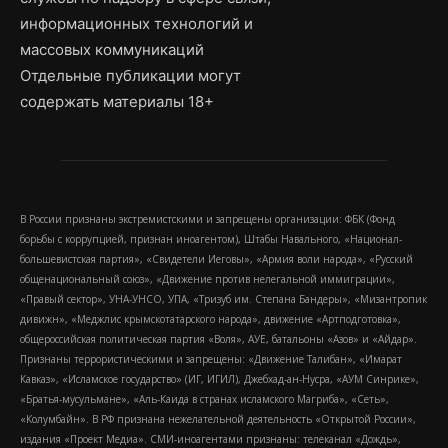
информационных технологий и
массовых коммуникаций
Отдельные публикации могут
содержать материалы 18+
В России признаны экстремистскими и запрещены организации: ФБК (Фонд
борьбы с коррупцией, признан иноагентом), Штабы Навального, «Национал-
большевистская партия», «Свидетели Иеговы», «Армия воли народа», «Русский
общенациональный союз», «Движение против нелегальной иммиграции»,
«Правый сектор», УНА-УНСО, УПА, «Тризуб им. Степана Бандеры», «Мизантропик
дивижн», «Меджлис крымскотатарского народа», движение «Артподготовка»,
общероссийская политическая партия «Воля», АУЕ, батальоны «Азов» и «Айдар».
Признаны террористическими и запрещены: «Движение Талибан», «Имарат
Кавказ», «Исламское государство» (ИГ, ИГИЛ), Джебхад-ан-Нусра, «АУМ Синрике»,
«Братья-мусульмане», «Аль-Каида в странах исламского Магриба», «Сеть»,
«Колумбайн». В РФ признана нежелательной деятельность «Открытой России»,
издания «Проект Медиа». СМИ-иноагентами признаны: телеканал «Дождь»,