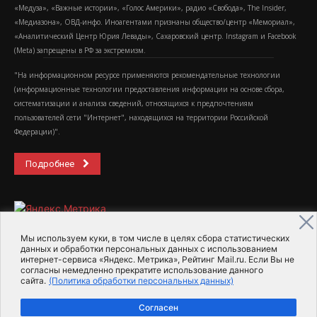
«Медуза», «Важные истории», «Голос Америки», радио «Свобода», The Insider,
«Медиазона», ОВД-инфо. Иноагентами признаны общество/центр «Мемориал»,
«Аналитический Центр Юрия Левады», Сахаровский центр. Instagram и Facebook
(Metа) запрещены в РФ за экстремизм.
"На информационном ресурсе применяются рекомендательные технологии
(информационные технологии предоставления информации на основе сбора,
систематизации и анализа сведений, относящихся к предпочтениям
пользователей сети "Интернет", находящихся на территории Российской
Федерации)".
Подробнее
Мы используем куки, в том числе в целях сбора статистических
данных и обработки персональных данных с использованием
интернет-сервиса «Яндекс. Метрика», Рейтинг Mail.ru. Если Вы не
2015-2026- Информационное агентство МедиаПоток
согласны немедленно прекратите использование данного
сайта.
(Политика обработки персональных данных)
Для справки
Об издании
Пользовательское соглашение
Согласен
Политика обработки персональных данных