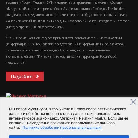
издания «Проект Медиа». СМИ-иноагентами признаны: телеканал «Дождь»,
«Медуза», «Важные истории», «Голос Америки», радио «Свобода», The Insider,
«Медиазона», ОВД-инфо. Иноагентами признаны общество/центр «Мемориал»,
«Аналитический Центр Юрия Левады», Сахаровский центр. Instagram и Facebook
(Metа) запрещены в РФ за экстремизм.
"На информационном ресурсе применяются рекомендательные технологии
(информационные технологии предоставления информации на основе сбора,
систематизации и анализа сведений, относящихся к предпочтениям
пользователей сети "Интернет", находящихся на территории Российской
Федерации)".
Подробнее
Мы используем куки, в том числе в целях сбора статистических
данных и обработки персональных данных с использованием
интернет-сервиса «Яндекс. Метрика», Рейтинг Mail.ru. Если Вы не
2015-2026- Информационное агентство МедиаПоток
согласны немедленно прекратите использование данного
сайта.
(Политика обработки персональных данных)
Для справки
Об издании
Пользовательское соглашение