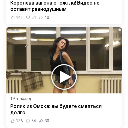
Королева вагона отожгла! Видео не
оставит равнодушным
141
54
40
i
19 ч. назад
Ролик из Омска: вы будете смеяться
долго
136
54
30