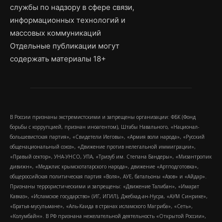
службы по надзору в сфере связи,
информационных технологий и
массовых коммуникаций
Отдельные публикации могут
содержать материалы 18+
В России признаны экстремистскими и запрещены организации: ФБК (Фонд
борьбы с коррупцией, признан иноагентом), Штабы Навального, «Национал-
большевистская партия», «Свидетели Иеговы», «Армия воли народа», «Русский
общенациональный союз», «Движение против нелегальной иммиграции»,
«Правый сектор», УНА-УНСО, УПА, «Тризуб им. Степана Бандеры», «Мизантропик
дивижн», «Меджлис крымскотатарского народа», движение «Артподготовка»,
общероссийская политическая партия «Воля», АУЕ, батальоны «Азов» и «Айдар».
Признаны террористическими и запрещены: «Движение Талибан», «Имарат
Кавказ», «Исламское государство» (ИГ, ИГИЛ), Джебхад-ан-Нусра, «АУМ Синрике»,
«Братья-мусульмане», «Аль-Каида в странах исламского Магриба», «Сеть»,
«Колумбайн». В РФ признана нежелательной деятельность «Открытой России»,