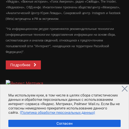
«Медуза», «Важные истории», «Голос Америки», радио «Свобода», The Insider,
«Медиазона», ОВД-инфо. Иноагентами признаны общество/центр «Мемориал»,
«Аналитический Центр Юрия Левады», Сахаровский центр. Instagram и Facebook
(Metа) запрещены в РФ за экстремизм.
"На информационном ресурсе применяются рекомендательные технологии
(информационные технологии предоставления информации на основе сбора,
систематизации и анализа сведений, относящихся к предпочтениям
пользователей сети "Интернет", находящихся на территории Российской
Федерации)".
Подробнее
Мы используем куки, в том числе в целях сбора статистических
данных и обработки персональных данных с использованием
интернет-сервиса «Яндекс. Метрика», Рейтинг Mail.ru. Если Вы не
2015-2026- Информационное агентство МедиаПоток
согласны немедленно прекратите использование данного
сайта.
(Политика обработки персональных данных)
Для справки
Об издании
Пользовательское соглашение
Согласен
Политика обработки персональных данных