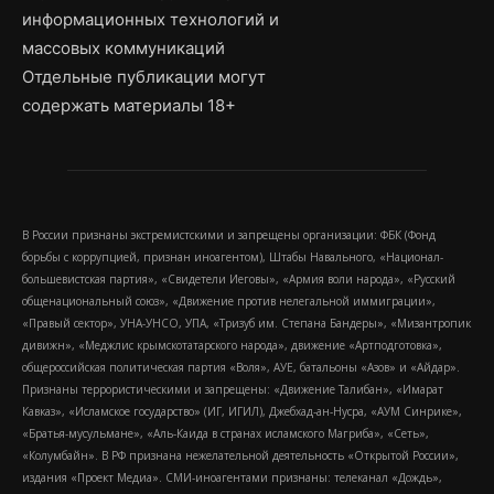
информационных технологий и
массовых коммуникаций
Отдельные публикации могут
содержать материалы 18+
В России признаны экстремистскими и запрещены организации: ФБК (Фонд
борьбы с коррупцией, признан иноагентом), Штабы Навального, «Национал-
большевистская партия», «Свидетели Иеговы», «Армия воли народа», «Русский
общенациональный союз», «Движение против нелегальной иммиграции»,
«Правый сектор», УНА-УНСО, УПА, «Тризуб им. Степана Бандеры», «Мизантропик
дивижн», «Меджлис крымскотатарского народа», движение «Артподготовка»,
общероссийская политическая партия «Воля», АУЕ, батальоны «Азов» и «Айдар».
Признаны террористическими и запрещены: «Движение Талибан», «Имарат
Кавказ», «Исламское государство» (ИГ, ИГИЛ), Джебхад-ан-Нусра, «АУМ Синрике»,
«Братья-мусульмане», «Аль-Каида в странах исламского Магриба», «Сеть»,
«Колумбайн». В РФ признана нежелательной деятельность «Открытой России»,
издания «Проект Медиа». СМИ-иноагентами признаны: телеканал «Дождь»,