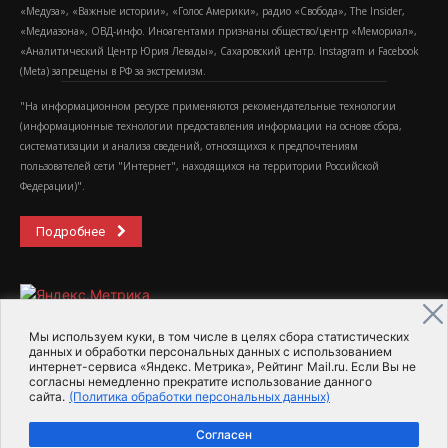
«Медуза», «Важные истории», «Голос Америки», радио «Свобода», The Insider,
«Медиазона», ОВД-инфо. Иноагентами признаны общество/центр «Мемориал»,
«Аналитический Центр Юрия Левады», Сахаровский центр. Instagram и Facebook
(Metа) запрещены в РФ за экстремизм.
"На информационном ресурсе применяются рекомендательные технологии
(информационные технологии предоставления информации на основе сбора,
систематизации и анализа сведений, относящихся к предпочтениям
пользователей сети "Интернет", находящихся на территории Российской
Федерации)".
Подробнее
Мы используем куки, в том числе в целях сбора статистических
данных и обработки персональных данных с использованием
интернет-сервиса «Яндекс. Метрика», Рейтинг Mail.ru. Если Вы не
2015-2026- Информационное агентство МедиаПоток
согласны немедленно прекратите использование данного
сайта.
(Политика обработки персональных данных)
Для справки
Об издании
Пользовательское соглашение
Согласен
Политика обработки персональных данных