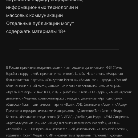
информационных технологий и
массовых коммуникаций
Отдельные публикации могут
содержать материалы 18+
В России признаны экстремистскими и запрещены организации: ФБК (Фонд
борьбы с коррупцией, признан иноагентом), Штабы Навального, «Национал-
большевистская партия», «Свидетели Иеговы», «Армия воли народа», «Русский
общенациональный союз», «Движение против нелегальной иммиграции»,
«Правый сектор», УНА-УНСО, УПА, «Тризуб им. Степана Бандеры», «Мизантропик
дивижн», «Меджлис крымскотатарского народа», движение «Артподготовка»,
общероссийская политическая партия «Воля», АУЕ, батальоны «Азов» и «Айдар».
Признаны террористическими и запрещены: «Движение Талибан», «Имарат
Кавказ», «Исламское государство» (ИГ, ИГИЛ), Джебхад-ан-Нусра, «АУМ Синрике»,
«Братья-мусульмане», «Аль-Каида в странах исламского Магриба», «Сеть»,
«Колумбайн». В РФ признана нежелательной деятельность «Открытой России»,
издания «Проект Медиа». СМИ-иноагентами признаны: телеканал «Дождь»,