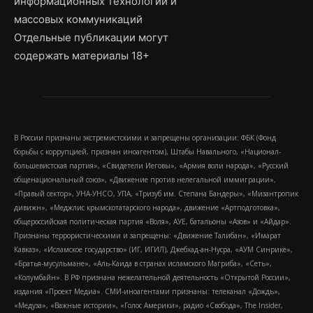
информационных технологий и
массовых коммуникаций
Отдельные публикации могут
содержать материалы 18+
В России признаны экстремистскими и запрещены организации: ФБК (Фонд
борьбы с коррупцией, признан иноагентом), Штабы Навального, «Национал-
большевистская партия», «Свидетели Иеговы», «Армия воли народа», «Русский
общенациональный союз», «Движение против нелегальной иммиграции»,
«Правый сектор», УНА-УНСО, УПА, «Тризуб им. Степана Бандеры», «Мизантропик
дивижн», «Меджлис крымскотатарского народа», движение «Артподготовка»,
общероссийская политическая партия «Воля», АУЕ, батальоны «Азов» и «Айдар».
Признаны террористическими и запрещены: «Движение Талибан», «Имарат
Кавказ», «Исламское государство» (ИГ, ИГИЛ), Джебхад-ан-Нусра, «АУМ Синрике»,
«Братья-мусульмане», «Аль-Каида в странах исламского Магриба», «Сеть»,
«Колумбайн». В РФ признана нежелательной деятельность «Открытой России»,
издания «Проект Медиа». СМИ-иноагентами признаны: телеканал «Дождь»,
«Медуза», «Важные истории», «Голос Америки», радио «Свобода», The Insider,