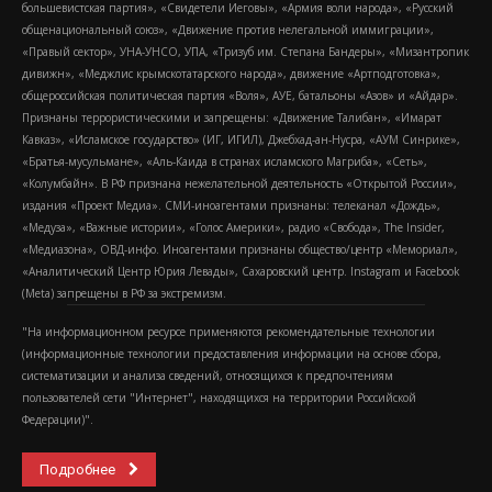
большевистская партия», «Свидетели Иеговы», «Армия воли народа», «Русский
общенациональный союз», «Движение против нелегальной иммиграции»,
«Правый сектор», УНА-УНСО, УПА, «Тризуб им. Степана Бандеры», «Мизантропик
дивижн», «Меджлис крымскотатарского народа», движение «Артподготовка»,
общероссийская политическая партия «Воля», АУЕ, батальоны «Азов» и «Айдар».
Признаны террористическими и запрещены: «Движение Талибан», «Имарат
Кавказ», «Исламское государство» (ИГ, ИГИЛ), Джебхад-ан-Нусра, «АУМ Синрике»,
«Братья-мусульмане», «Аль-Каида в странах исламского Магриба», «Сеть»,
«Колумбайн». В РФ признана нежелательной деятельность «Открытой России»,
издания «Проект Медиа». СМИ-иноагентами признаны: телеканал «Дождь»,
«Медуза», «Важные истории», «Голос Америки», радио «Свобода», The Insider,
«Медиазона», ОВД-инфо. Иноагентами признаны общество/центр «Мемориал»,
«Аналитический Центр Юрия Левады», Сахаровский центр. Instagram и Facebook
(Metа) запрещены в РФ за экстремизм.
"На информационном ресурсе применяются рекомендательные технологии
(информационные технологии предоставления информации на основе сбора,
систематизации и анализа сведений, относящихся к предпочтениям
пользователей сети "Интернет", находящихся на территории Российской
Федерации)".
Подробнее