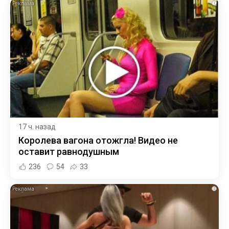
i
17 ч. назад
Королева вагона отожгла! Видео не
оставит равнодушным
236
54
33
i