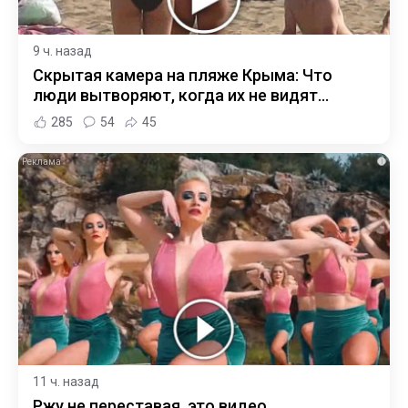
9 ч. назад
Скрытая камера на пляже Крыма: Что
люди вытворяют, когда их не видят...
285
54
45
i
11 ч. назад
Ржу не переставая, это видео