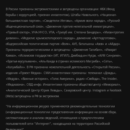
В России признаны экстремистскими и запрещены организации: ФБК (Фонд
борьбы с коррупцией, признан иноагентом), Штабы Навального, «Национал-
большевистская партия», «Свидетели Иеговы», «Армия воли народа», «Русский
общенациональный союз», «Движение против нелегальной иммиграции»,
«Правый сектор», УНА-УНСО, УПА, «Тризуб им. Степана Бандеры», «Мизантропик
дивижн», «Меджлис крымскотатарского народа», движение «Артподготовка»,
общероссийская политическая партия «Воля», АУЕ, батальоны «Азов» и «Айдар».
Признаны террористическими и запрещены: «Движение Талибан», «Имарат
Кавказ», «Исламское государство» (ИГ, ИГИЛ), Джебхад-ан-Нусра, «АУМ Синрике»,
«Братья-мусульмане», «Аль-Каида в странах исламского Магриба», «Сеть»,
«Колумбайн». В РФ признана нежелательной деятельность «Открытой России»,
издания «Проект Медиа». СМИ-иноагентами признаны: телеканал «Дождь»,
«Медуза», «Важные истории», «Голос Америки», радио «Свобода», The Insider,
«Медиазона», ОВД-инфо. Иноагентами признаны общество/центр «Мемориал»,
«Аналитический Центр Юрия Левады», Сахаровский центр. Instagram и Facebook
(Metа) запрещены в РФ за экстремизм.
"На информационном ресурсе применяются рекомендательные технологии
(информационные технологии предоставления информации на основе сбора,
систематизации и анализа сведений, относящихся к предпочтениям
пользователей сети "Интернет", находящихся на территории Российской
Федерации)".