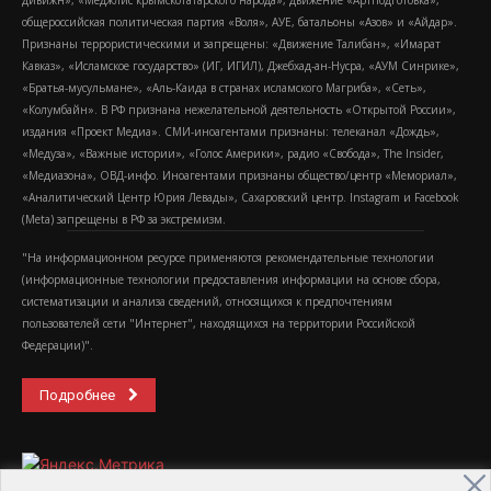
дивижн», «Меджлис крымскотатарского народа», движение «Артподготовка»,
общероссийская политическая партия «Воля», АУЕ, батальоны «Азов» и «Айдар».
Признаны террористическими и запрещены: «Движение Талибан», «Имарат
Кавказ», «Исламское государство» (ИГ, ИГИЛ), Джебхад-ан-Нусра, «АУМ Синрике»,
«Братья-мусульмане», «Аль-Каида в странах исламского Магриба», «Сеть»,
«Колумбайн». В РФ признана нежелательной деятельность «Открытой России»,
издания «Проект Медиа». СМИ-иноагентами признаны: телеканал «Дождь»,
«Медуза», «Важные истории», «Голос Америки», радио «Свобода», The Insider,
«Медиазона», ОВД-инфо. Иноагентами признаны общество/центр «Мемориал»,
«Аналитический Центр Юрия Левады», Сахаровский центр. Instagram и Facebook
(Metа) запрещены в РФ за экстремизм.
"На информационном ресурсе применяются рекомендательные технологии
(информационные технологии предоставления информации на основе сбора,
систематизации и анализа сведений, относящихся к предпочтениям
пользователей сети "Интернет", находящихся на территории Российской
Федерации)".
Подробнее