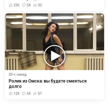
235
54
32
i
20 ч. назад
Ролик из Омска: вы будете смеяться
долго
124
54
51