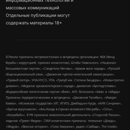
информационных технологий и
массовых коммуникаций
Отдельные публикации могут
содержать материалы 18+
В России признаны экстремистскими и запрещены организации: ФБК (Фонд
борьбы с коррупцией, признан иноагентом), Штабы Навального, «Национал-
большевистская партия», «Свидетели Иеговы», «Армия воли народа», «Русский
общенациональный союз», «Движение против нелегальной иммиграции»,
«Правый сектор», УНА-УНСО, УПА, «Тризуб им. Степана Бандеры», «Мизантропик
дивижн», «Меджлис крымскотатарского народа», движение «Артподготовка»,
общероссийская политическая партия «Воля», АУЕ, батальоны «Азов» и «Айдар».
Признаны террористическими и запрещены: «Движение Талибан», «Имарат
Кавказ», «Исламское государство» (ИГ, ИГИЛ), Джебхад-ан-Нусра, «АУМ Синрике»,
«Братья-мусульмане», «Аль-Каида в странах исламского Магриба», «Сеть»,
«Колумбайн». В РФ признана нежелательной деятельность «Открытой России»,
издания «Проект Медиа». СМИ-иноагентами признаны: телеканал «Дождь»,
«Медуза», «Важные истории», «Голос Америки», радио «Свобода», The Insider,