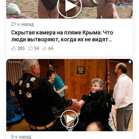
21 ч. назад
Скрытая камера на пляже Крыма: Что
люди вытворяют, когда их не видят...
285
54
64
i
5 ч. назад