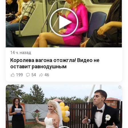
14 ч. назад
Королева вагона отожгла! Видео не
оставит равнодушным
199
54
46
i