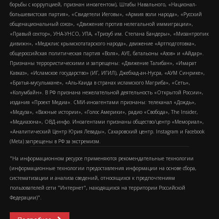
борьбы с коррупцией, признан иноагентом), Штабы Навального, «Национал-
большевистская партия», «Свидетели Иеговы», «Армия воли народа», «Русский
общенациональный союз», «Движение против нелегальной иммиграции»,
«Правый сектор», УНА-УНСО, УПА, «Тризуб им. Степана Бандеры», «Мизантропик
дивижн», «Меджлис крымскотатарского народа», движение «Артподготовка»,
общероссийская политическая партия «Воля», АУЕ, батальоны «Азов» и «Айдар».
Признаны террористическими и запрещены: «Движение Талибан», «Имарат
Кавказ», «Исламское государство» (ИГ, ИГИЛ), Джебхад-ан-Нусра, «АУМ Синрике»,
«Братья-мусульмане», «Аль-Каида в странах исламского Магриба», «Сеть»,
«Колумбайн». В РФ признана нежелательной деятельность «Открытой России»,
издания «Проект Медиа». СМИ-иноагентами признаны: телеканал «Дождь»,
«Медуза», «Важные истории», «Голос Америки», радио «Свобода», The Insider,
«Медиазона», ОВД-инфо. Иноагентами признаны общество/центр «Мемориал»,
«Аналитический Центр Юрия Левады», Сахаровский центр. Instagram и Facebook
(Metа) запрещены в РФ за экстремизм.
"На информационном ресурсе применяются рекомендательные технологии
(информационные технологии предоставления информации на основе сбора,
систематизации и анализа сведений, относящихся к предпочтениям
пользователей сети "Интернет", находящихся на территории Российской
Федерации)".