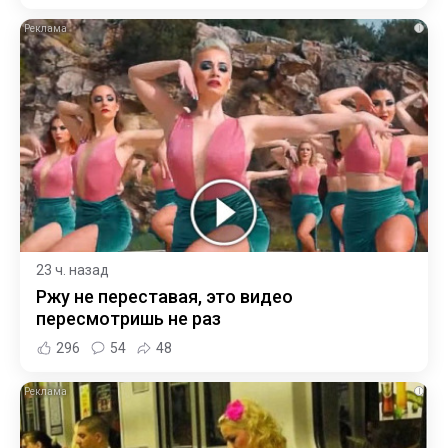
i
23 ч. назад
Ржу не переставая, это видео
пересмотришь не раз
296
54
48
i