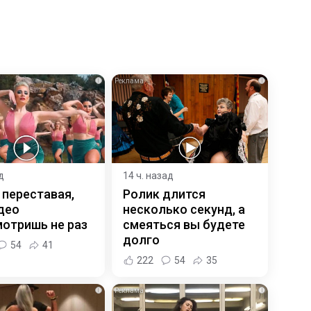
i
i
д
14 ч. назад
 переставая,
Ролик длится
део
несколько секунд, а
отришь не раз
смеяться вы будете
долго
54
41
222
54
35
i
i