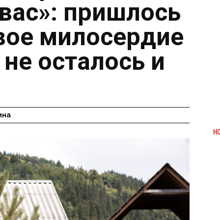
 вас»: пришлось
свое милосердие
 не осталось и
ина
Н