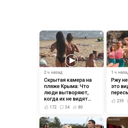
i
2 ч. назад
1 ч. наза
Скрытая камера на
Ржу не
пляже Крыма: Что
это ви
люди вытворяют,
пересм
когда их не видят...
239
172
54
80
i