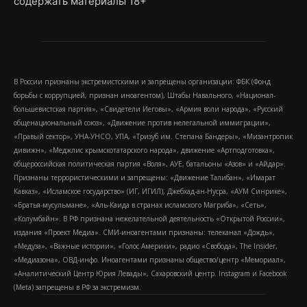
содержать материалы 18+
В России признаны экстремистскими и запрещены организации: ФБК (Фонд
борьбы с коррупцией, признан иноагентом), Штабы Навального, «Национал-
большевистская партия», «Свидетели Иеговы», «Армия воли народа», «Русский
общенациональный союз», «Движение против нелегальной иммиграции»,
«Правый сектор», УНА-УНСО, УПА, «Тризуб им. Степана Бандеры», «Мизантропик
дивижн», «Меджлис крымскотатарского народа», движение «Артподготовка»,
общероссийская политическая партия «Воля», АУЕ, батальоны «Азов» и «Айдар».
Признаны террористическими и запрещены: «Движение Талибан», «Имарат
Кавказ», «Исламское государство» (ИГ, ИГИЛ), Джебхад-ан-Нусра, «АУМ Синрике»,
«Братья-мусульмане», «Аль-Каида в странах исламского Магриба», «Сеть»,
«Колумбайн». В РФ признана нежелательной деятельность «Открытой России»,
издания «Проект Медиа». СМИ-иноагентами признаны: телеканал «Дождь»,
«Медуза», «Важные истории», «Голос Америки», радио «Свобода», The Insider,
«Медиазона», ОВД-инфо. Иноагентами признаны общество/центр «Мемориал»,
«Аналитический Центр Юрия Левады», Сахаровский центр. Instagram и Facebook
(Metа) запрещены в РФ за экстремизм.