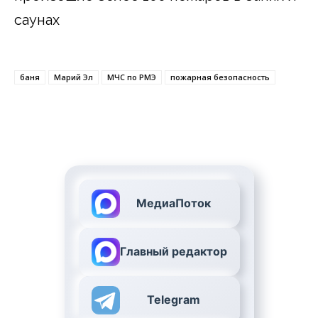
саунах
баня
Марий Эл
МЧС по РМЭ
пожарная безопасность
МедиаПоток
Главный редактор
Telegram