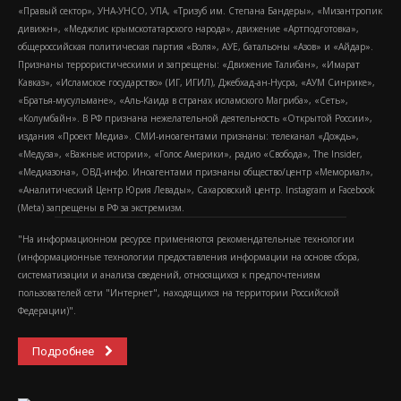
«Правый сектор», УНА-УНСО, УПА, «Тризуб им. Степана Бандеры», «Мизантропик
дивижн», «Меджлис крымскотатарского народа», движение «Артподготовка»,
общероссийская политическая партия «Воля», АУЕ, батальоны «Азов» и «Айдар».
Признаны террористическими и запрещены: «Движение Талибан», «Имарат
Кавказ», «Исламское государство» (ИГ, ИГИЛ), Джебхад-ан-Нусра, «АУМ Синрике»,
«Братья-мусульмане», «Аль-Каида в странах исламского Магриба», «Сеть»,
«Колумбайн». В РФ признана нежелательной деятельность «Открытой России»,
издания «Проект Медиа». СМИ-иноагентами признаны: телеканал «Дождь»,
«Медуза», «Важные истории», «Голос Америки», радио «Свобода», The Insider,
«Медиазона», ОВД-инфо. Иноагентами признаны общество/центр «Мемориал»,
«Аналитический Центр Юрия Левады», Сахаровский центр. Instagram и Facebook
(Metа) запрещены в РФ за экстремизм.
"На информационном ресурсе применяются рекомендательные технологии
(информационные технологии предоставления информации на основе сбора,
систематизации и анализа сведений, относящихся к предпочтениям
пользователей сети "Интернет", находящихся на территории Российской
Федерации)".
Подробнее