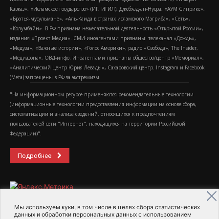
Кавказ», «Исламское государство» (ИГ, ИГИЛ), Джебхад-ан-Нусра, «АУМ Синрике»,
«Братья-мусульмане», «Аль-Каида в странах исламского Магриба», «Сеть»,
«Колумбайн». В РФ признана нежелательной деятельность «Открытой России»,
издания «Проект Медиа». СМИ-иноагентами признаны: телеканал «Дождь»,
«Медуза», «Важные истории», «Голос Америки», радио «Свобода», The Insider,
«Медиазона», ОВД-инфо. Иноагентами признаны общество/центр «Мемориал»,
«Аналитический Центр Юрия Левады», Сахаровский центр. Instagram и Facebook
(Metа) запрещены в РФ за экстремизм.
"На информационном ресурсе применяются рекомендательные технологии
(информационные технологии предоставления информации на основе сбора,
систематизации и анализа сведений, относящихся к предпочтениям
пользователей сети "Интернет", находящихся на территории Российской
Федерации)".
Подробнее
Мы используем куки, в том числе в целях сбора статистических
данных и обработки персональных данных с использованием