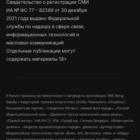
Свидетельство о регистрации СМИ
ИА № ФС 77 - 82389 от 30 декабря
2021 года выдано Федеральной
службы по надзору в сфере связи,
информационных технологий и
массовых коммуникаций
Отдельные публикации могут
содержать материалы 18+
В России признаны экстремистскими и запрещены организации: ФБК (Фонд
борьбы с коррупцией, признан иноагентом), Штабы Навального, «Национал-
большевистская партия», «Свидетели Иеговы», «Армия воли народа», «Русский
общенациональный союз», «Движение против нелегальной иммиграции»,
«Правый сектор», УНА-УНСО, УПА, «Тризуб им. Степана Бандеры», «Мизантропик
дивижн», «Меджлис крымскотатарского народа», движение «Артподготовка»,
общероссийская политическая партия «Воля», АУЕ, батальоны «Азов» и «Айдар».
Признаны террористическими и запрещены: «Движение Талибан», «Имарат