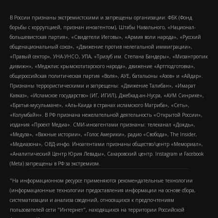
В России признаны экстремистскими и запрещены организации: ФБК (Фонд
борьбы с коррупцией, признан иноагентом), Штабы Навального, «Национал-
большевистская партия», «Свидетели Иеговы», «Армия воли народа», «Русский
общенациональный союз», «Движение против нелегальной иммиграции»,
«Правый сектор», УНА-УНСО, УПА, «Тризуб им. Степана Бандеры», «Мизантропик
дивижн», «Меджлис крымскотатарского народа», движение «Артподготовка»,
общероссийская политическая партия «Воля», АУЕ, батальоны «Азов» и «Айдар».
Признаны террористическими и запрещены: «Движение Талибан», «Имарат
Кавказ», «Исламское государство» (ИГ, ИГИЛ), Джебхад-ан-Нусра, «АУМ Синрике»,
«Братья-мусульмане», «Аль-Каида в странах исламского Магриба», «Сеть»,
«Колумбайн». В РФ признана нежелательной деятельность «Открытой России»,
издания «Проект Медиа». СМИ-иноагентами признаны: телеканал «Дождь»,
«Медуза», «Важные истории», «Голос Америки», радио «Свобода», The Insider,
«Медиазона», ОВД-инфо. Иноагентами признаны общество/центр «Мемориал»,
«Аналитический Центр Юрия Левады», Сахаровский центр. Instagram и Facebook
(Metа) запрещены в РФ за экстремизм.
"На информационном ресурсе применяются рекомендательные технологии
(информационные технологии предоставления информации на основе сбора,
систематизации и анализа сведений, относящихся к предпочтениям
пользователей сети "Интернет", находящихся на территории Российской