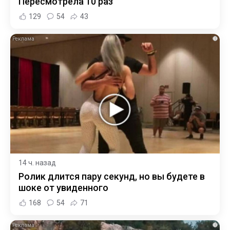
Пересмотрела 10 раз
129
54
43
i
14 ч. назад
Ролик длится пару секунд, но вы будете в
шоке от увиденного
168
54
71
i