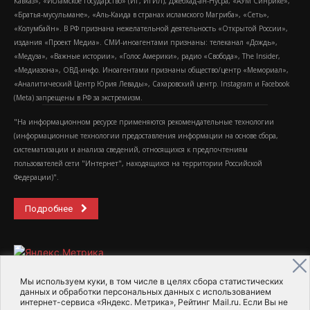
Кавказ», «Исламское государство» (ИГ, ИГИЛ), Джебхад-ан-Нусра, «АУМ Синрике»,
«Братья-мусульмане», «Аль-Каида в странах исламского Магриба», «Сеть»,
«Колумбайн». В РФ признана нежелательной деятельность «Открытой России»,
издания «Проект Медиа». СМИ-иноагентами признаны: телеканал «Дождь»,
«Медуза», «Важные истории», «Голос Америки», радио «Свобода», The Insider,
«Медиазона», ОВД-инфо. Иноагентами признаны общество/центр «Мемориал»,
«Аналитический Центр Юрия Левады», Сахаровский центр. Instagram и Facebook
(Metа) запрещены в РФ за экстремизм.
"На информационном ресурсе применяются рекомендательные технологии
(информационные технологии предоставления информации на основе сбора,
систематизации и анализа сведений, относящихся к предпочтениям
пользователей сети "Интернет", находящихся на территории Российской
Федерации)".
Подробнее
Мы используем куки, в том числе в целях сбора статистических
данных и обработки персональных данных с использованием
интернет-сервиса «Яндекс. Метрика», Рейтинг Mail.ru. Если Вы не