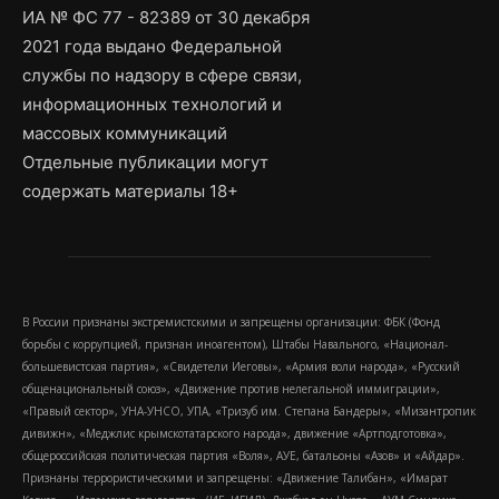
ИА № ФС 77 - 82389 от 30 декабря
2021 года выдано Федеральной
службы по надзору в сфере связи,
информационных технологий и
массовых коммуникаций
Отдельные публикации могут
содержать материалы 18+
В России признаны экстремистскими и запрещены организации: ФБК (Фонд
борьбы с коррупцией, признан иноагентом), Штабы Навального, «Национал-
большевистская партия», «Свидетели Иеговы», «Армия воли народа», «Русский
общенациональный союз», «Движение против нелегальной иммиграции»,
«Правый сектор», УНА-УНСО, УПА, «Тризуб им. Степана Бандеры», «Мизантропик
дивижн», «Меджлис крымскотатарского народа», движение «Артподготовка»,
общероссийская политическая партия «Воля», АУЕ, батальоны «Азов» и «Айдар».
Признаны террористическими и запрещены: «Движение Талибан», «Имарат