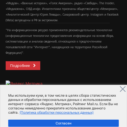
«Медуза», «Важные истории», «Голос Америки», радио «Свобода», The Insider,
«Медиазона», ОВД-инфо. Иноагентами признаны общество/центр «Мемориал»,
«Аналитический Центр Юрия Левады», Сахаровский центр. Instagram и Facebook
(Metа) запрещены в РФ за экстремизм.
"На информационном ресурсе применяются рекомендательные технологии
(информационные технологии предоставления информации на основе сбора,
систематизации и анализа сведений, относящихся к предпочтениям
пользователей сети "Интернет", находящихся на территории Российской
Федерации)".
Подробнее
Мы используем куки, в том числе в целях сбора статистических
данных и обработки персональных данных с использованием
интернет-сервиса «Яндекс. Метрика», Рейтинг Mail.ru. Если Вы не
2015-2026- Информационное агентство МедиаПоток
согласны немедленно прекратите использование данного
сайта.
(Политика обработки персональных данных)
Для справки
Об издании
Пользовательское соглашение
Согласен
Политика обработки персональных данных