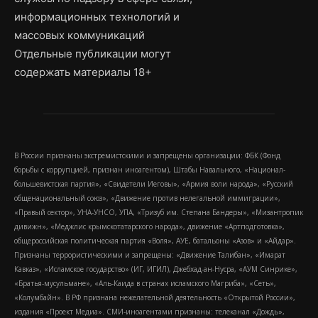
информационных технологий и
массовых коммуникаций
Отдельные публикации могут
содержать материалы 18+
В России признаны экстремистскими и запрещены организации: ФБК (Фонд
борьбы с коррупцией, признан иноагентом), Штабы Навального, «Национал-
большевистская партия», «Свидетели Иеговы», «Армия воли народа», «Русский
общенациональный союз», «Движение против нелегальной иммиграции»,
«Правый сектор», УНА-УНСО, УПА, «Тризуб им. Степана Бандеры», «Мизантропик
дивижн», «Меджлис крымскотатарского народа», движение «Артподготовка»,
общероссийская политическая партия «Воля», АУЕ, батальоны «Азов» и «Айдар».
Признаны террористическими и запрещены: «Движение Талибан», «Имарат
Кавказ», «Исламское государство» (ИГ, ИГИЛ), Джебхад-ан-Нусра, «АУМ Синрике»,
«Братья-мусульмане», «Аль-Каида в странах исламского Магриба», «Сеть»,
«Колумбайн». В РФ признана нежелательной деятельность «Открытой России»,
издания «Проект Медиа». СМИ-иноагентами признаны: телеканал «Дождь»,