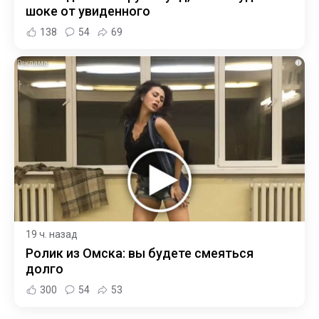
шоке от увиденного
138
54
69
i
19 ч. назад
Ролик из Омска: вы будете смеяться
долго
300
54
53