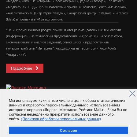
«Медуза», «Важные истории», «Голос Америки», радио «Свобода», The Insider,
«Медиазона», ОВД-инфо. Иноагентами признаны общество/центр «Мемориал»,
«Аналитический Центр Юрия Левады», Сахаровский центр. Instagram и Facebook
(Metа) запрещены в РФ за экстремизм.
"На информационном ресурсе применяются рекомендательные технологии
(информационные технологии предоставления информации на основе сбора,
систематизации и анализа сведений, относящихся к предпочтениям
пользователей сети "Интернет", находящихся на территории Российской
Федерации)".
Подробнее
Мы используем куки, в том числе в целях сбора статистических
данных и обработки персональных данных с использованием
интернет-сервиса «Яндекс. Метрика», Рейтинг Mail.ru. Если Вы не
2015-2026- Информационное агентство МедиаПоток
согласны немедленно прекратите использование данного
сайта.
(Политика обработки персональных данных)
Для справки
Об издании
Пользовательское соглашение
Согласен
Политика обработки персональных данных