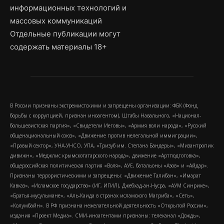
информационных технологий и
массовых коммуникаций
Отдельные публикации могут
содержать материалы 18+
В России признаны экстремистскими и запрещены организации: ФБК (Фонд
борьбы с коррупцией, признан иноагентом), Штабы Навального, «Национал-
большевистская партия», «Свидетели Иеговы», «Армия воли народа», «Русский
общенациональный союз», «Движение против нелегальной иммиграции»,
«Правый сектор», УНА-УНСО, УПА, «Тризуб им. Степана Бандеры», «Мизантропик
дивижн», «Меджлис крымскотатарского народа», движение «Артподготовка»,
общероссийская политическая партия «Воля», АУЕ, батальоны «Азов» и «Айдар».
Признаны террористическими и запрещены: «Движение Талибан», «Имарат
Кавказ», «Исламское государство» (ИГ, ИГИЛ), Джебхад-ан-Нусра, «АУМ Синрике»,
«Братья-мусульмане», «Аль-Каида в странах исламского Магриба», «Сеть»,
«Колумбайн». В РФ признана нежелательной деятельность «Открытой России»,
издания «Проект Медиа». СМИ-иноагентами признаны: телеканал «Дождь»,