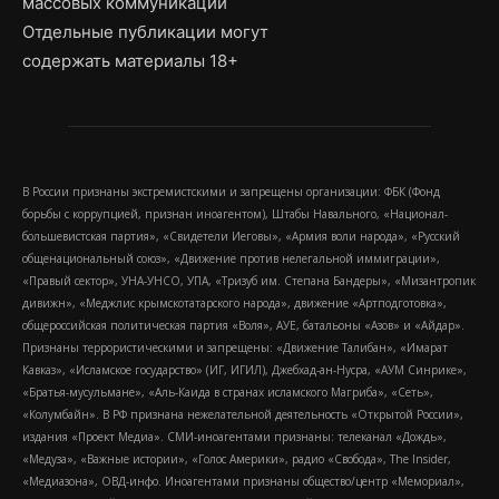
массовых коммуникаций
Отдельные публикации могут
содержать материалы 18+
В России признаны экстремистскими и запрещены организации: ФБК (Фонд
борьбы с коррупцией, признан иноагентом), Штабы Навального, «Национал-
большевистская партия», «Свидетели Иеговы», «Армия воли народа», «Русский
общенациональный союз», «Движение против нелегальной иммиграции»,
«Правый сектор», УНА-УНСО, УПА, «Тризуб им. Степана Бандеры», «Мизантропик
дивижн», «Меджлис крымскотатарского народа», движение «Артподготовка»,
общероссийская политическая партия «Воля», АУЕ, батальоны «Азов» и «Айдар».
Признаны террористическими и запрещены: «Движение Талибан», «Имарат
Кавказ», «Исламское государство» (ИГ, ИГИЛ), Джебхад-ан-Нусра, «АУМ Синрике»,
«Братья-мусульмане», «Аль-Каида в странах исламского Магриба», «Сеть»,
«Колумбайн». В РФ признана нежелательной деятельность «Открытой России»,
издания «Проект Медиа». СМИ-иноагентами признаны: телеканал «Дождь»,
«Медуза», «Важные истории», «Голос Америки», радио «Свобода», The Insider,
«Медиазона», ОВД-инфо. Иноагентами признаны общество/центр «Мемориал»,