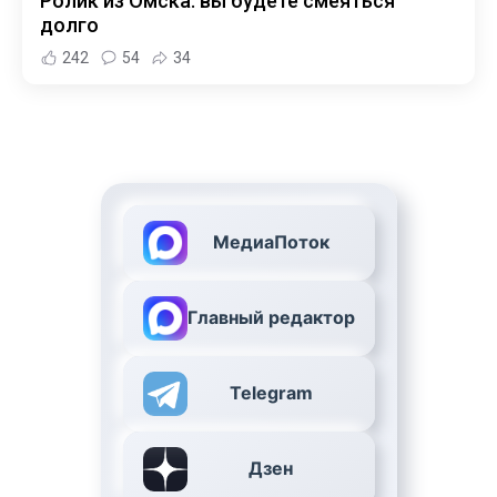
Ролик из Омска: вы будете смеяться
долго
242
54
34
МедиаПоток
Главный редактор
Telegram
Дзен