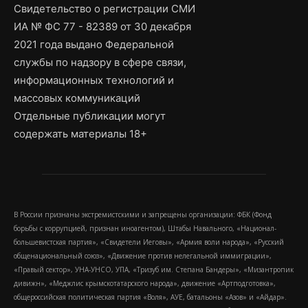
Свидетельство о регистрации СМИ
ИА № ФС 77 - 82389 от 30 декабря
2021 года выдано Федеральной
службы по надзору в сфере связи,
информационных технологий и
массовых коммуникаций
Отдельные публикации могут
содержать материалы 18+
В России признаны экстремистскими и запрещены организации: ФБК (Фонд
борьбы с коррупцией, признан иноагентом), Штабы Навального, «Национал-
большевистская партия», «Свидетели Иеговы», «Армия воли народа», «Русский
общенациональный союз», «Движение против нелегальной иммиграции»,
«Правый сектор», УНА-УНСО, УПА, «Тризуб им. Степана Бандеры», «Мизантропик
дивижн», «Меджлис крымскотатарского народа», движение «Артподготовка»,
общероссийская политическая партия «Воля», АУЕ, батальоны «Азов» и «Айдар».