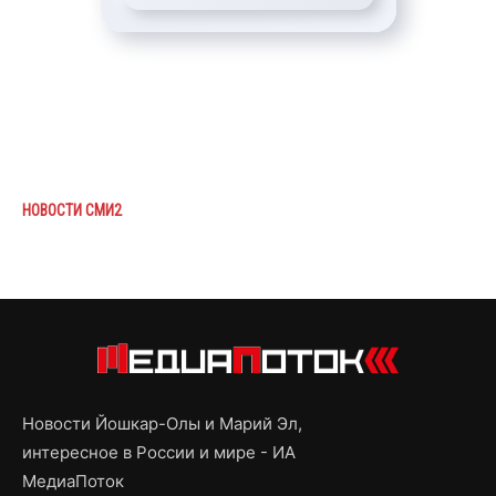
НОВОСТИ СМИ2
Новости Йошкар-Олы и Марий Эл,
интересное в России и мире - ИА
МедиаПоток