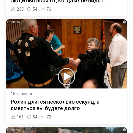
люди вытворяют, когда их не видят...
235
54
76
i
15 ч. назад
Ролик длится несколько секунд, а
смеяться вы будете долго
161
54
72
i