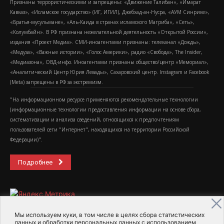
Признаны террористическими и запрещены: «Движение Талибан», «Имарат
Кавказ», «Исламское государство» (ИГ, ИГИЛ), Джебхад-ан-Нусра, «АУМ Синрике»,
«Братья-мусульмане», «Аль-Каида в странах исламского Магриба», «Сеть»,
«Колумбайн». В РФ признана нежелательной деятельность «Открытой России»,
издания «Проект Медиа». СМИ-иноагентами признаны: телеканал «Дождь»,
«Медуза», «Важные истории», «Голос Америки», радио «Свобода», The Insider,
«Медиазона», ОВД-инфо. Иноагентами признаны общество/центр «Мемориал»,
«Аналитический Центр Юрия Левады», Сахаровский центр. Instagram и Facebook
(Metа) запрещены в РФ за экстремизм.
"На информационном ресурсе применяются рекомендательные технологии
(информационные технологии предоставления информации на основе сбора,
систематизации и анализа сведений, относящихся к предпочтениям
пользователей сети "Интернет", находящихся на территории Российской
Федерации)".
Подробнее
Мы используем куки, в том числе в целях сбора статистических
данных и обработки персональных данных с использованием