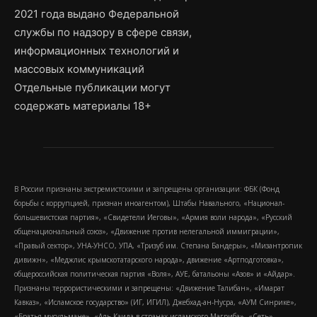
2021 года выдано Федеральной
службы по надзору в сфере связи,
информационных технологий и
массовых коммуникаций
Отдельные публикации могут
содержать материалы 18+
В России признаны экстремистскими и запрещены организации: ФБК (Фонд
борьбы с коррупцией, признан иноагентом), Штабы Навального, «Национал-
большевистская партия», «Свидетели Иеговы», «Армия воли народа», «Русский
общенациональный союз», «Движение против нелегальной иммиграции»,
«Правый сектор», УНА-УНСО, УПА, «Тризуб им. Степана Бандеры», «Мизантропик
дивижн», «Меджлис крымскотатарского народа», движение «Артподготовка»,
общероссийская политическая партия «Воля», АУЕ, батальоны «Азов» и «Айдар».
Признаны террористическими и запрещены: «Движение Талибан», «Имарат
Кавказ», «Исламское государство» (ИГ, ИГИЛ), Джебхад-ан-Нусра, «АУМ Синрике»,
«Братья-мусульмане», «Аль-Каида в странах исламского Магриба», «Сеть»,