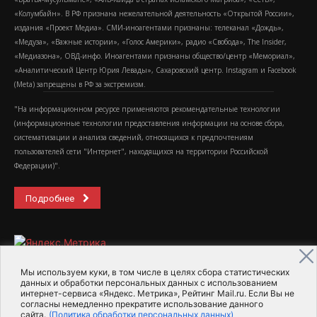
«Колумбайн». В РФ признана нежелательной деятельность «Открытой России»,
издания «Проект Медиа». СМИ-иноагентами признаны: телеканал «Дождь»,
«Медуза», «Важные истории», «Голос Америки», радио «Свобода», The Insider,
«Медиазона», ОВД-инфо. Иноагентами признаны общество/центр «Мемориал»,
«Аналитический Центр Юрия Левады», Сахаровский центр. Instagram и Facebook
(Metа) запрещены в РФ за экстремизм.
"На информационном ресурсе применяются рекомендательные технологии
(информационные технологии предоставления информации на основе сбора,
систематизации и анализа сведений, относящихся к предпочтениям
пользователей сети "Интернет", находящихся на территории Российской
Федерации)".
Подробнее
Мы используем куки, в том числе в целях сбора статистических
данных и обработки персональных данных с использованием
интернет-сервиса «Яндекс. Метрика», Рейтинг Mail.ru. Если Вы не
2015-2026- Информационное агентство МедиаПоток
согласны немедленно прекратите использование данного
сайта.
(Политика обработки персональных данных)