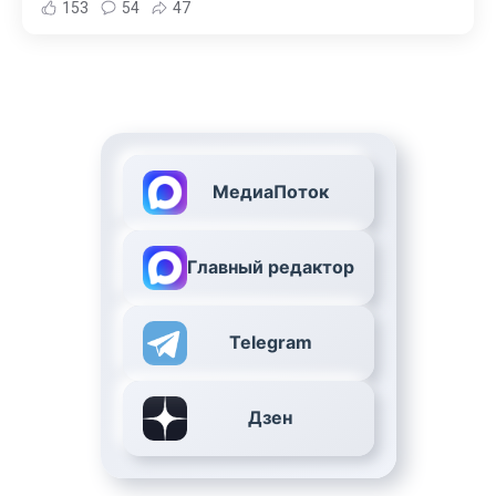
153
54
47
МедиаПоток
Главный редактор
Telegram
Дзен