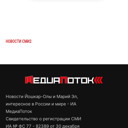
НОВОСТИ СМИ2
Новости Йошкар-Олы и Марий Эл,
интересное в России и мире - ИА
МедиаПоток
Свидетельство о регистрации СМИ
ИА № ФС 77 - 82389 от 30 декабря