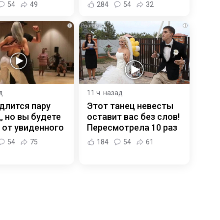
54
49
284
54
32
i
i
д
11 ч. назад
длится пару
Этот танец невесты
, но вы будете
оставит вас без слов!
 от увиденного
Пересмотрела 10 раз
54
75
184
54
61