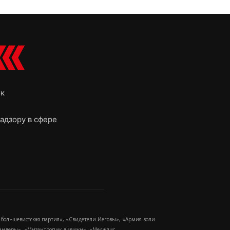
ок
адзору в сфере
-большевистская партия», «Свидетели Иеговы», «Армия воли
 Бандеры», «Мизантропик дивижн», «Меджлис