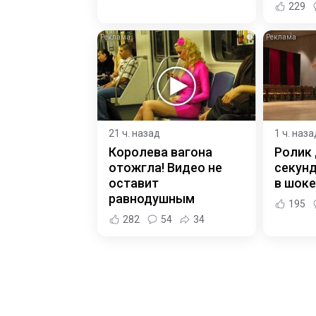
229
i
21 ч. назад
1 ч. наза
Королева вагона
Ролик 
отожгла! Видео не
секунд
оставит
в шоке
равнодушным
195
282
54
34