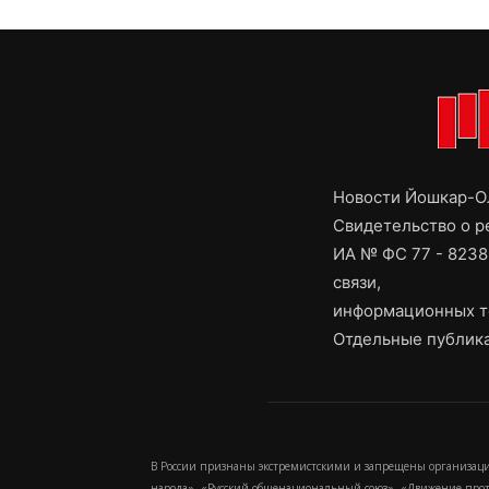
Новости Йошкар-Ол
Свидетельство о 
ИА № ФС 77 - 8238
связи,
информационных т
Отдельные публика
В России признаны экстремистскими и запрещены организаци
народа», «Русский общенациональный союз», «Движение про