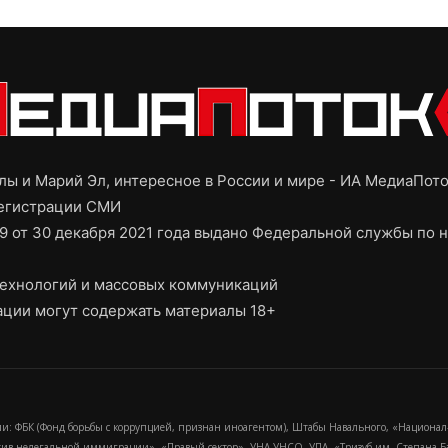
ы и Марий Эл, интересное в России и мире - ИА МедиаПот
регистрации СМИ
9 от 30 декабря 2021 года выдано Федеральной службы по н
ехнологий и массовых коммуникаций
ции могут содержать материалы 18+
и: ФБК (Фонд борьбы с коррупцией, признан иноагентом), Штабы Навального, «Национал
тив нелегальной иммиграции», «Правый сектор», УНА-УНСО, УПА, «Тризуб им. Степана