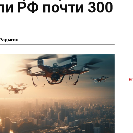
ли РФ почти 300
 Радыгин
Н