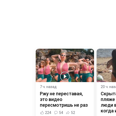
i
7 ч. назад
20 ч. на
Ржу не переставая,
Скрыт
это видео
пляже
пересмотришь не раз
люди 
когда и
224
54
52