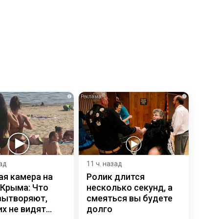
i
i
зад
11 ч. назад
ая камера на
Ролик длится
 Крыма: Что
несколько секунд, а
вытворяют,
смеяться вы будете
х не видят...
долго