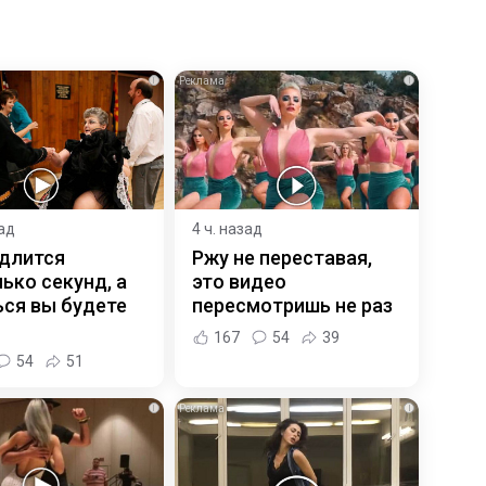
i
i
зад
4 ч. назад
 длится
Ржу не переставая,
ько секунд, а
это видео
ся вы будете
пересмотришь не раз
167
54
39
54
51
i
i