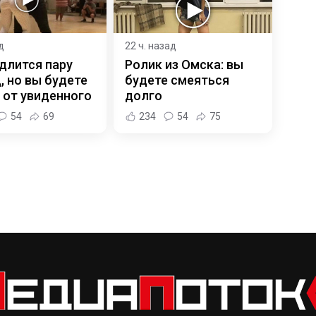
д
22 ч. назад
длится пару
Ролик из Омска: вы
, но вы будете
будете смеяться
 от увиденного
долго
54
69
234
54
75