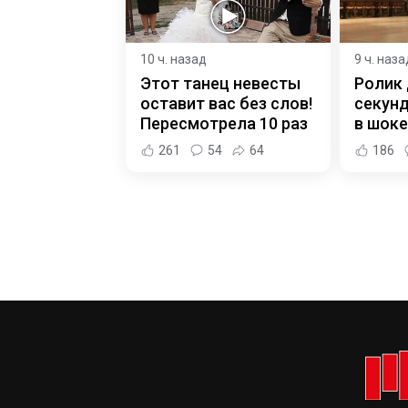
10 ч. назад
9 ч. наза
Этот танец невесты
Ролик 
оставит вас без слов!
секунд
Пересмотрела 10 раз
в шоке
261
54
64
186