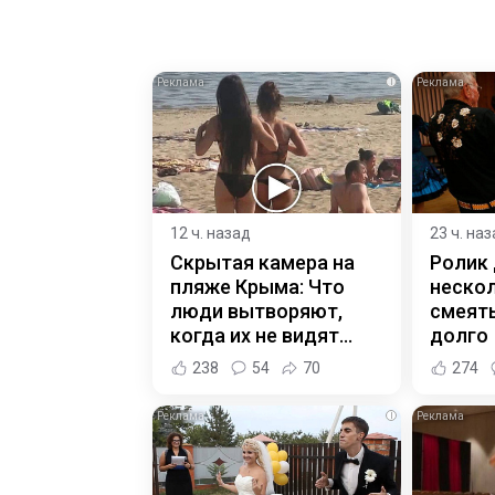
i
12 ч. назад
23 ч. на
Скрытая камера на
Ролик
пляже Крыма: Что
нескол
люди вытворяют,
смеять
когда их не видят...
долго
238
54
70
274
i