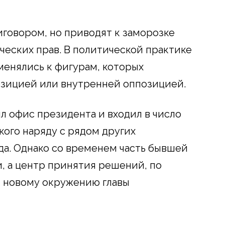
иговором, но приводят к заморозке
ческих прав. В политической практике
енялись к фигурам, которых
озицией или внутренней оппозицией.
л офис президента и входил в число
ого наряду с рядом других
да. Однако со временем часть бывшей
и, а центр принятия решений, по
к новому окружению главы