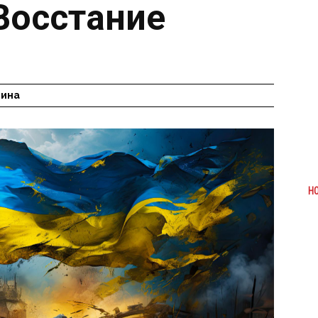
Восстание
гина
Н