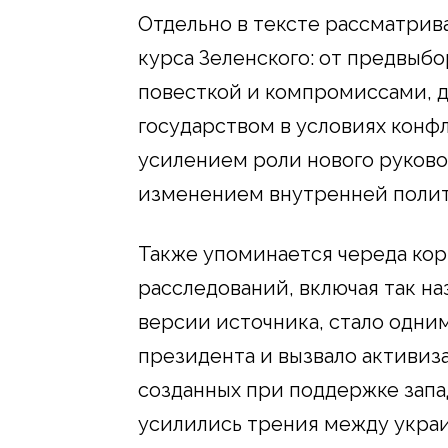
Отдельно в тексте рассматрив
курса Зеленского: от предвыб
повесткой и компромиссами, д
государством в условиях конфл
усилением роли нового руково
изменением внутренней полит
Также упоминается череда ко
расследований, включая так н
версии источника, стало одни
президента и вызвало активиз
созданных при поддержке запа
усилились трения между укра