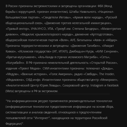
В России признаны экстремистскими и запрещены организации: ФБК (Фонд
борьбы с коррупцией, признан иноагентом), Штабы Навального, «Национал-
большевистская партия», «Свидетели Иеговы», «Армия воли народа», «Русский
общенациональный союз», «Движение против нелегальной иммиграции»,
«Правый сектор», УНА-УНСО, УПА, «Тризуб им. Степана Бандеры», «Мизантропик
дивижн», «Меджлис крымскотатарского народа», движение «Артподготовка»,
общероссийская политическая партия «Воля», АУЕ, батальоны «Азов» и «Айдар».
Признаны террористическими и запрещены: «Движение Талибан», «Имарат
Кавказ», «Исламское государство» (ИГ, ИГИЛ), Джебхад-ан-Нусра, «АУМ Синрике»,
«Братья-мусульмане», «Аль-Каида в странах исламского Магриба», «Сеть»,
«Колумбайн». В РФ признана нежелательной деятельность «Открытой России»,
издания «Проект Медиа». СМИ-иноагентами признаны: телеканал «Дождь»,
«Медуза», «Важные истории», «Голос Америки», радио «Свобода», The Insider,
«Медиазона», ОВД-инфо. Иноагентами признаны общество/центр «Мемориал»,
«Аналитический Центр Юрия Левады», Сахаровский центр. Instagram и Facebook
(Metа) запрещены в РФ за экстремизм.
"На информационном ресурсе применяются рекомендательные технологии
(информационные технологии предоставления информации на основе сбора,
систематизации и анализа сведений, относящихся к предпочтениям
пользователей сети "Интернет", находящихся на территории Российской
Федерации)".