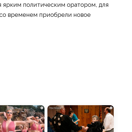
ся ярким политическим оратором, для
а со временем приобрели новое
i
i