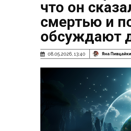
что он сказа
смертью и п
обсуждают д
08.05.2026, 13:40
Яна Пивцайк