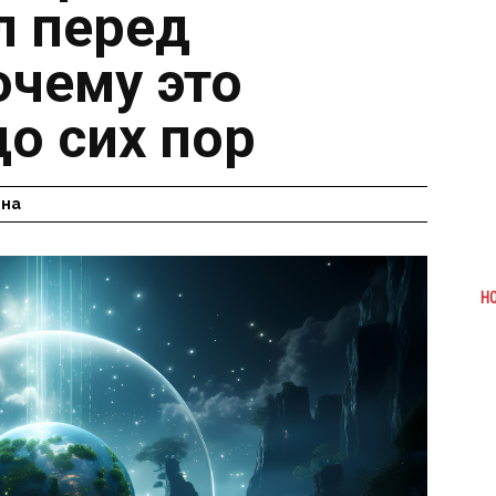
л перед
очему это
о сих пор
ина
Н