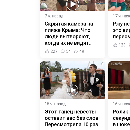
7 ч. назад
17 ч. на
Скрытая камера на
Ржу не
пляже Крыма: Что
это ви
люди вытворяют,
пересм
когда их не видят...
123
227
54
49
i
15 ч. назад
16 ч. на
Этот танец невесты
Ролик 
оставит вас без слов!
секунд
Пересмотрела 10 раз
в шоке