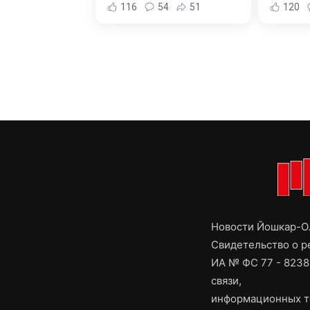
116
54
51
120
Новости Йошкар-Ол
Свидетельство о 
ИА № ФС 77 - 8238
связи,
информационных т