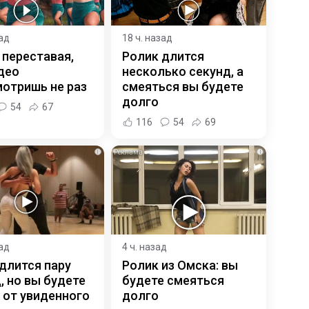
зад
18 ч. назад
 переставая,
Ролик длится
део
несколько секунд, а
отришь не раз
смеяться вы будете
долго
54
67
116
54
69
i
i
зад
4 ч. назад
длится пару
Ролик из Омска: вы
, но вы будете
будете смеяться
 от увиденного
долго