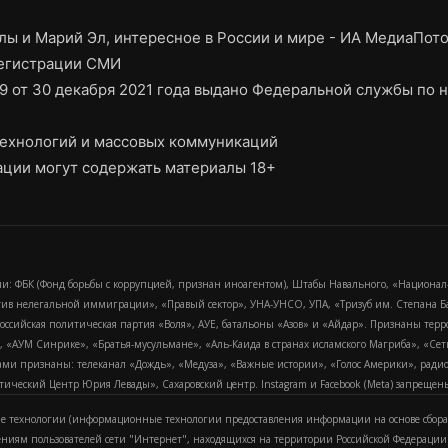
ы и Марий Эл, интересное в России и мире - ИА МедиаПот
регистрации СМИ
9 от 30 декабря 2021 года выдано Федеральной службы по н
ехнологий и массовых коммуникаций
ции могут содержать материалы 18+
и: ФБК (Фонд борьбы с коррупцией, признан иноагентом), Штабы Навального, «Национал
тив нелегальной иммиграции», «Правый сектор», УНА-УНСО, УПА, «Тризуб им. Степана
российская политическая партия «Воля», АУЕ, батальоны «Азов» и «Айдар». Признаны т
сра, «АУМ Синрике», «Братья-мусульмане», «Аль-Каида в странах исламского Магриба», «С
и признаны: телеканал «Дождь», «Медуза», «Важные истории», «Голос Америки», радио «
еский Центр Юрия Левады», Сахаровский центр. Instagram и Facebook (Metа) запрещены 
 технологии (информационные технологии предоставления информации на основе сбора
ениям пользователей сети "Интернет", находящихся на территории Российской Федерации)