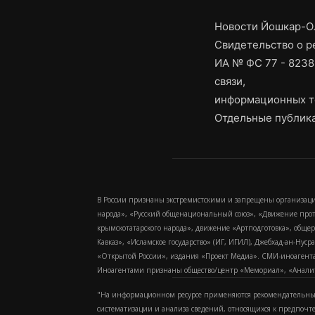
Новости Йошкар-Ол
Свидетельство о 
ИА № ФС 77 - 8238
связи,
информационных т
Отдельные публика
В России признаны экстремистскими и запрещены организаци
народа», «Русский общенациональный союз», «Движение про
крымскотатарского народа», движение «Артподготовка», обще
Кавказ», «Исламское государство» (ИГ, ИГИЛ), Джебхад-ан-Ну
«Открытой России», издания «Проект Медиа». СМИ-иноагентам
Иноагентами признаны общество/центр «Мемориал», «Аналитич
"На информационном ресурсе применяются рекомендательные
систематизации и анализа сведений, относящихся к предпочт