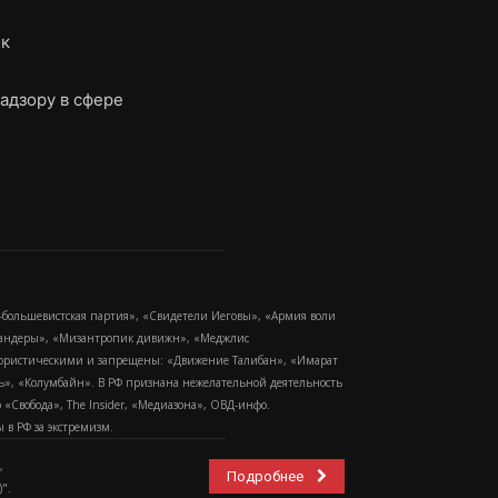
ок
адзору в сфере
-большевистская партия», «Свидетели Иеговы», «Армия воли
 Бандеры», «Мизантропик дивижн», «Меджлис
еррористическими и запрещены: «Движение Талибан», «Имарат
еть», «Колумбайн». В РФ признана нежелательной деятельность
Свобода», The Insider, «Медиазона», ОВД-инфо.
в РФ за экстремизм.
,
Подробнее
".