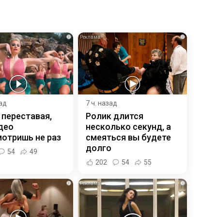
i
i
зад
7 ч. назад
 переставая,
Ролик длится
део
несколько секунд, а
отришь не раз
смеяться вы будете
долго
54
49
202
54
55
i
i