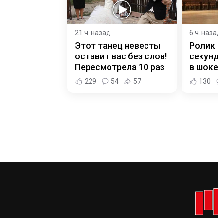
21 ч. назад
6 ч. наза
Этот танец невесты
Ролик 
оставит вас без слов!
секунд
Пересмотрела 10 раз
в шоке
229
54
57
130