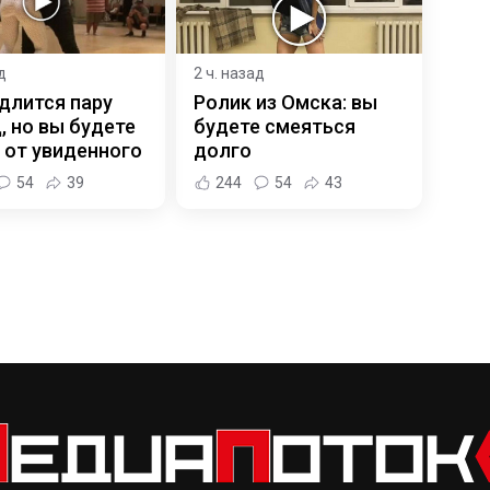
д
2 ч. назад
длится пару
Ролик из Омска: вы
, но вы будете
будете смеяться
 от увиденного
долго
54
39
244
54
43