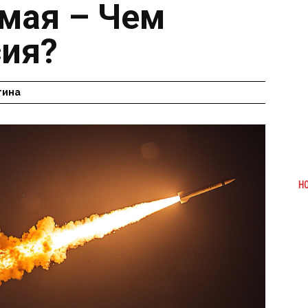
 мая – Чем
сия?
гина
Н