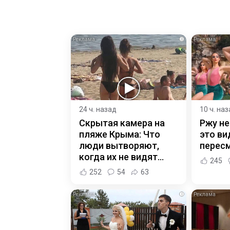
i
24 ч. назад
10 ч. на
Скрытая камера на
Ржу не
пляже Крыма: Что
это ви
люди вытворяют,
пересм
когда их не видят...
245
252
54
63
i