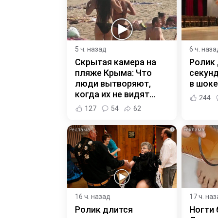
5 ч. назад
6 ч. наза
Скрытая камера на
Ролик 
пляже Крыма: Что
секунд
люди вытворяют,
в шоке
когда их не видят...
244
127
54
62
i
16 ч. назад
17 ч. на
Ролик длится
Ногти 