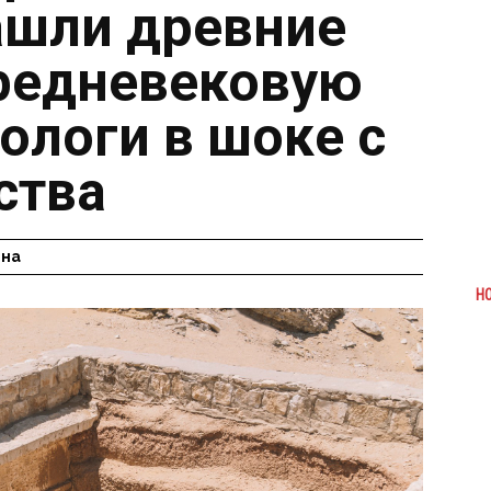
ашли древние
редневековую
еологи в шоке с
ства
ина
Н