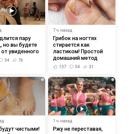
д
7 ч. назад
длится пару
Грибок на ногтях
, но вы будете
стирается как
 от увиденного
ластиком! Простой
домашний метод
54
76
137
54
31
i
i
зад
1 ч. назад
будут чистыми!
Ржу не переставая,