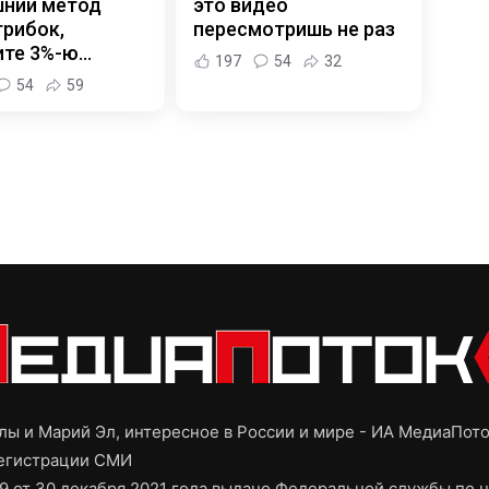
ний метод
это видео
грибок,
пересмотришь не раз
ите 3%-ю…
197
54
32
54
59
ы и Марий Эл, интересное в России и мире - ИА МедиаПот
регистрации СМИ
9 от 30 декабря 2021 года выдано Федеральной службы по н