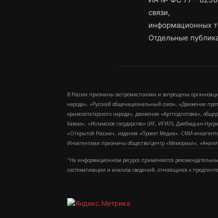
связи,
информационных т
Отдельные публика
В России признаны экстремистскими и запрещены организаци
народа», «Русский общенациональный союз», «Движение про
крымскотатарского народа», движение «Артподготовка», обще
Кавказ», «Исламское государство» (ИГ, ИГИЛ), Джебхад-ан-Ну
«Открытой России», издания «Проект Медиа». СМИ-иноагентам
Иноагентами признаны общество/центр «Мемориал», «Аналитич
"На информационном ресурсе применяются рекомендательные
систематизации и анализа сведений, относящихся к предпочт