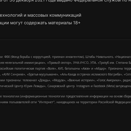
ехнологий и массовых коммуникаций
ции могут содержать материалы 18+
и: ФБК (Фонд борьбы с коррупцией, признан иноагентом), Штабы Навального, «Национал
тив нелегальной иммиграции», «Правый сектор», УНА-УНСО, УПА, «Тризуб им. Степана
российская политическая партия «Воля», АУЕ, батальоны «Азов» и «Айдар». Признаны т
сра, «АУМ Синрике», «Братья-мусульмане», «Аль-Каида в странах исламского Магриба», «С
и признаны: телеканал «Дождь», «Медуза», «Важные истории», «Голос Америки», радио «
еский Центр Юрия Левады», Сахаровский центр. Instagram и Facebook (Metа) запрещены 
 технологии (информационные технологии предоставления информации на основе сбора
ениям пользователей сети "Интернет", находящихся на территории Российской Федерации)