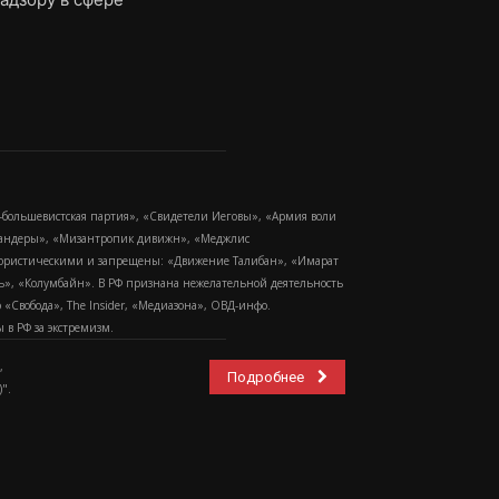
-большевистская партия», «Свидетели Иеговы», «Армия воли
 Бандеры», «Мизантропик дивижн», «Меджлис
еррористическими и запрещены: «Движение Талибан», «Имарат
еть», «Колумбайн». В РФ признана нежелательной деятельность
Свобода», The Insider, «Медиазона», ОВД-инфо.
в РФ за экстремизм.
,
Подробнее
".