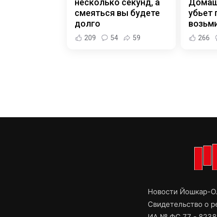
несколько секунд, а
Домаш
смеяться вы будете
убьет 
долго
возьм
209
54
59
266
Новости Йошкар-Ол
Свидетельство о 
ИА № ФС 77 - 8238