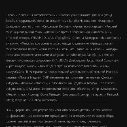
В России признаны экстремистскими и запрещены организации: ФБК (Фонд
борьбы с коррупцией, признан иноагентом), Штабы Навального, «Национал-
большевистская партия», «Свидетели Иеговы», «Армия воли народа», «Русский
общенациональный союз», «Движение против нелегальной иммиграции»,
«Правый сектор», УНА-УНСО, УПА, «Тризуб им. Степана Бандеры», «Мизантропик
дивижн», «Меджлис крымскотатарского народа», движение «Артподготовка»,
общероссийская политическая партия «Воля», АУЕ, батальоны «Азов» и «Айдар».
Признаны террористическими и запрещены: «Движение Талибан», «Имарат
Кавказ», «Исламское государство» (ИГ, ИГИЛ), Джебхад-ан-Нусра, «АУМ Синрике»,
«Братья-мусульмане», «Аль-Каида в странах исламского Магриба», «Сеть»,
«Колумбайн». В РФ признана нежелательной деятельность «Открытой России»,
издания «Проект Медиа». СМИ-иноагентами признаны: телеканал «Дождь»,
«Медуза», «Важные истории», «Голос Америки», радио «Свобода», The Insider,
«Медиазона», ОВД-инфо. Иноагентами признаны общество/центр «Мемориал»,
«Аналитический Центр Юрия Левады», Сахаровский центр. Instagram и Facebook
(Metа) запрещены в РФ за экстремизм.
"На информационном ресурсе применяются рекомендательные технологии
(информационные технологии предоставления информации на основе сбора,
систематизации и анализа сведений, относящихся к предпочтениям