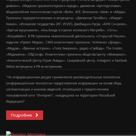
дивижн», «Меджлис крымскотатарского народа», движение «Артподготовка»,
общероссийская политическая партия «Воля», АУЕ, батальоны «Азов» и «Айдар».
Признаны террористическими и запрещены: «Движение Талибан», «Имарат
Кавказ», «Исламское государство» (ИГ, ИГИЛ), Джебхад-ан-Нусра, «АУМ Синрике»,
«Братья-мусульмане», «Аль-Каида в странах исламского Магриба», «Сеть»,
«Колумбайн». В РФ признана нежелательной деятельность «Открытой России»,
издания «Проект Медиа». СМИ-иноагентами признаны: телеканал «Дождь»,
«Медуза», «Важные истории», «Голос Америки», радио «Свобода», The Insider,
«Медиазона», ОВД-инфо. Иноагентами признаны общество/центр «Мемориал»,
«Аналитический Центр Юрия Левады», Сахаровский центр. Instagram и Facebook
(Metа) запрещены в РФ за экстремизм.
"На информационном ресурсе применяются рекомендательные технологии
(информационные технологии предоставления информации на основе сбора,
систематизации и анализа сведений, относящихся к предпочтениям
пользователей сети "Интернет", находящихся на территории Российской
Федерации)".
Подробнее