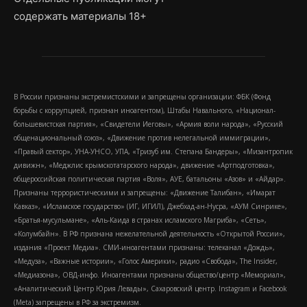
содержать материалы 18+
В России признаны экстремистскими и запрещены организации: ФБК (Фонд
борьбы с коррупцией, признан иноагентом), Штабы Навального, «Национал-
большевистская партия», «Свидетели Иеговы», «Армия воли народа», «Русский
общенациональный союз», «Движение против нелегальной иммиграции»,
«Правый сектор», УНА-УНСО, УПА, «Тризуб им. Степана Бандеры», «Мизантропик
дивижн», «Меджлис крымскотатарского народа», движение «Артподготовка»,
общероссийская политическая партия «Воля», АУЕ, батальоны «Азов» и «Айдар».
Признаны террористическими и запрещены: «Движение Талибан», «Имарат
Кавказ», «Исламское государство» (ИГ, ИГИЛ), Джебхад-ан-Нусра, «АУМ Синрике»,
«Братья-мусульмане», «Аль-Каида в странах исламского Магриба», «Сеть»,
«Колумбайн». В РФ признана нежелательной деятельность «Открытой России»,
издания «Проект Медиа». СМИ-иноагентами признаны: телеканал «Дождь»,
«Медуза», «Важные истории», «Голос Америки», радио «Свобода», The Insider,
«Медиазона», ОВД-инфо. Иноагентами признаны общество/центр «Мемориал»,
«Аналитический Центр Юрия Левады», Сахаровский центр. Instagram и Facebook
(Metа) запрещены в РФ за экстремизм.