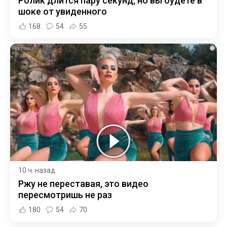
Ролик длится пару секунд, но вы будете в
шоке от увиденного
168
54
55
i
10 ч. назад
Ржу не переставая, это видео
пересмотришь не раз
180
54
70